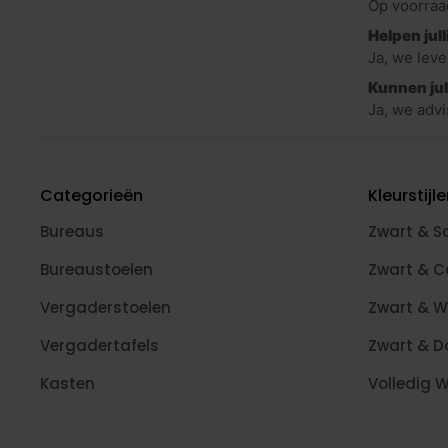
Op voorraa
Tafels
(398)
Helpen jul
Vergadertafels
(212)
Ja, we lev
Ronde vergadertafels
(31)
Kunnen jul
Ja, we adv
Vergadertafels ovaal
(2)
Grote vergadertafels
(4)
Design vergadertafels
(27)
Categorieën
Kleurstijl
Vergadersets
(3)
Bureaus
Zwart & S
Bartafels
(60)
Klaptafels
(51)
Bureaustoelen
Zwart & 
Kantinetafels
(161)
Vergaderstoelen
Zwart & W
Bijzettafel
(11)
Vergadertafels
Zwart & D
Design stoelen
(50)
Kasten
Volledig W
Kuipstoelen
(2)
Barkrukken
(55)