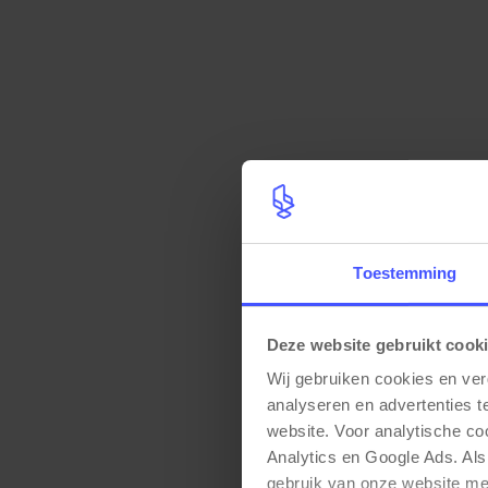
Directie bureaustoelen
(11)
24-uurs bureaustoelen
(13)
Kantoorstoelen
(215)
Vergaderstoelen
(81)
Kantinestoelen
(23)
Kantooraankleding
(33)
Plantenbakken
(14)
Kapstokken
(2)
Bureausto
Bekijk p
4
Monitorarmen
(15)
Toestemming
12 cm | Zw
Kabelgoten
(4)
Op voorra
Kabelverwerking
(63)
Deze website gebruikt cook
Elektronica
(4)
Wij gebruiken cookies en ver
Ontvangstmeubilair
(16)
analyseren en advertenties t
€ 25,00
website. Voor analytische c
Receptiebalies
(5)
Analytics en Google Ads. Als
Banken
(8)
gebruik van onze website me