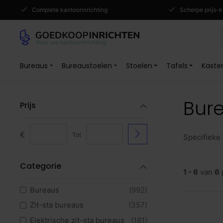
Complete kantoorinrichting
Scherpe prijs-k
Bureaus
Bureaustoelen
Stoelen
Tafels
Kaste
Bur
Prijs
€
Tot
Specifieke
Categorie
1 - 6
van
6
Bureaus
(992)
Zit-sta bureaus
(357)
Elektrische zit-sta bureaus
(181)