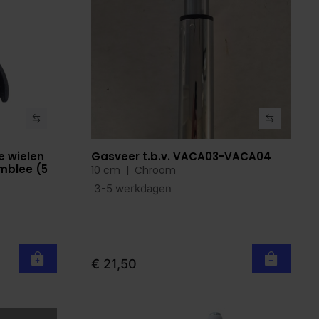
e wielen
Gasveer t.b.v. VACA03-VACA04
Bekijk product
emblee (5
10 cm | Chroom
3-5 werkdagen
€ 21,50