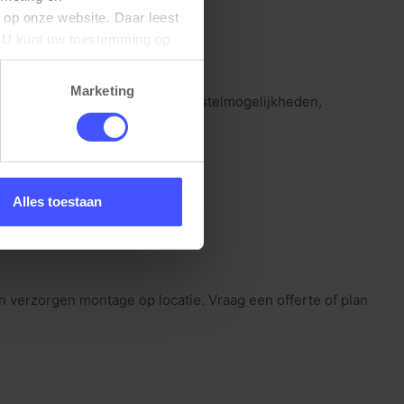
 op onze website. Daar leest 
U kunt uw toestemming op 
Marketing
s uit modellen met meerdere verstelmogelijkheden,
.
 zithouding.
Alles toestaan
n verzorgen montage op locatie. Vraag een offerte of plan