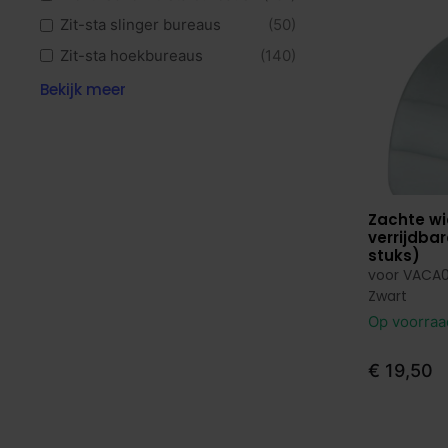
Zit-sta slinger bureaus
(50)
Zit-sta hoekbureaus
(140)
Hoekbureaus
(237)
Bekijk meer
Verstelbare bureaus
(78)
Duo bureaus
(115)
Directiebureaus
(239)
Design bureaus
(9)
Zachte wie
Bekijk p
verrijdba
Bureau met vergaderstuk
(197)
stuks)
Bureau eilanden
(30)
voor VACA
Zwart
Bureaustoelen
(95)
Op voorra
Ergonomische bureaustoelen
(42)
NPR bureaustoelen
(10)
€ 19,50
Ergonomische bureaukrukken
(12)
Design bureaustoelen
(19)