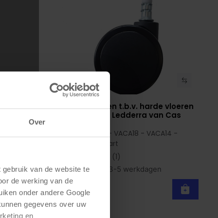
le wielen
Zachte wielen t.b.v. harde vloeren
Bekijk product
bureaustoel Ledderra van Cas
Over
(set van 5)
voor VACA20 - VACA18 - VACA14 -
VACA06 | Zwart
(1)
Op voorraad
3-5 werkdagen
gebruik van de website te 
oor de werking van de 
€ 29,50
uiken onder andere Google 
 kunnen gegevens over uw 
keting en 