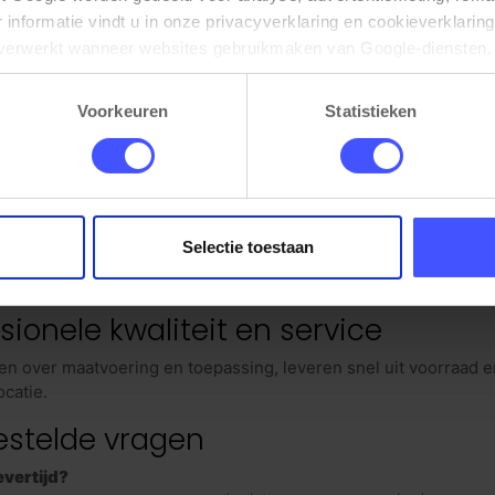
informatie vindt u in onze privacyverklaring en cookieverklaring
verwerkt wanneer websites gebruikmaken van Google-diensten. 
ustoelen voor kantoor
ken via de cookie-instellingen. Zie onze privacy 
policy
. 
Voorkeuren
Statistieken
omfort en productiviteit met ergonomische bureaustoelen. Kie
oor dagelijks kantoorgebruik en conform gangbare normeringen
et u op bij de aanschaf?
elbaarheid (hoogte, rug, armleuningen) voor een ergonomische
Selectie toestaan
gewicht en stoffering afgestemd op gebruiksduur.
ringen zoals EN-1335; advies per team en werkplek.
sionele kwaliteit en service
n over maatvoering en toepassing, leveren snel uit voorraad e
ocatie.
estelde vragen
evertijd?