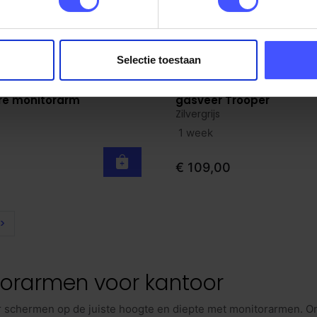
Selectie toestaan
Dubbele schermhouder
Verstelbare monitorarm
roduct
Bekijk product
re monitorarm
gasveer Trooper
Zilvergrijs
1 week
€ 109,00
>
orarmen voor kantoor
r schermen op de juiste hoogte en diepte met monitorarmen. 