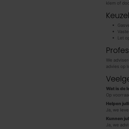
Lockerkasten
(6)
klem of do
Ladenblokken
(34)
Keuze
Kluizen
(1)
Gasve
Tafels
(398)
Vaste
Vergadertafels
(212)
Let o
Ronde vergadertafels
(31)
Profes
Vergadertafels ovaal
(2)
We advisere
Grote vergadertafels
(4)
advies op l
Design vergadertafels
(27)
Veelg
Vergadersets
(3)
Wat is de l
Bartafels
(60)
Op voorraa
Klaptafels
(51)
Helpen jul
Kantinetafels
(161)
Ja, we lev
Bijzettafel
(11)
Kunnen jul
Ja, we adv
Design stoelen
(50)