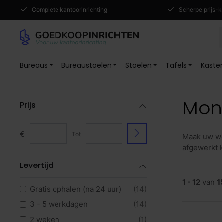
Complete kantoorinrichting
Scherpe prijs-k
Bureaus
Bureaustoelen
Stoelen
Tafels
Kaste
Mon
Prijs
€
Tot
Maak uw we
afgewerkt 
Levertijd
1 - 12
van
1
Gratis ophalen (na 24 uur)
(14)
3 - 5 werkdagen
(14)
2 weken
(1)