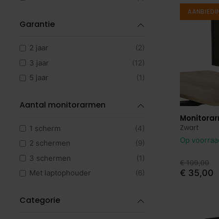
AANBIEDI
Garantie
2 jaar
(2)
3 jaar
(12)
5 jaar
(1)
Aantal monitorarmen
Monitorar
Bekijk p
Zwart
1 scherm
(4)
Op voorra
2 schermen
(9)
3 schermen
(1)
€ 109,00
€ 35,00
Met laptophouder
(6)
Categorie