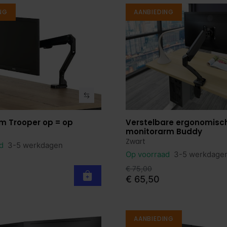
NG
AANBIEDING
m Trooper op = op
Verstelbare ergonomisc
roduct
Bekijk product
monitorarm Buddy
Zwart
ad
3-5 werkdagen
Op voorraad
3-5 werkdage
€ 75,00
€ 65,50
AANBIEDING