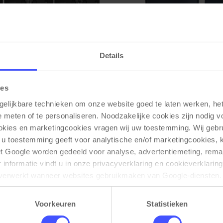
Details
itorarm voor 3 monitoren
Dubbele monitorarm Dud
roduct
Bekijk product
ies
gasveer
met laptophouder | Zwart
gelijkbare technieken om onze website goed te laten werken, het 
Op voorraad
3-5 werkdage
e meten of te personaliseren. Noodzakelijke cookies zijn nodig v
€ 177,50
ookies en marketingcookies vragen wij uw toestemming. Wij gebr
€ 119,50
 u toestemming geeft voor analytische en/of marketingcookies,
t Google worden gedeeld voor analyse, advertentiemeting, remar
informatie vindt u in onze privacyverklaring en cookieverklaring
verwerkt wanneer websites gebruikmaken van Google-diensten. 
ken via de cookie-instellingen. Zie onze privacy 
policy
. 
Voorkeuren
Statistieken