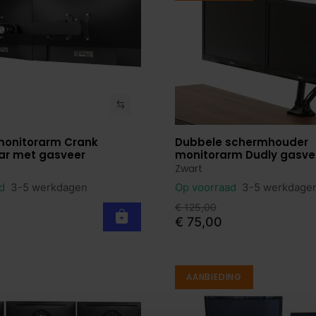
monitorarm Crank
Dubbele schermhouder
roduct
Bekijk product
ar met gasveer
monitorarm Dudly gasve
Zwart
ad
3-5 werkdagen
Op voorraad
3-5 werkdage
€ 125,00
€ 75,00
AANBIEDING