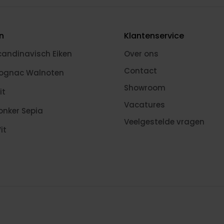
en
Klantenservice
candinavisch Eiken
Over ons
Contact
Cognac Walnoten
Showroom
it
Vacatures
onker Sepia
Veelgestelde vragen
it