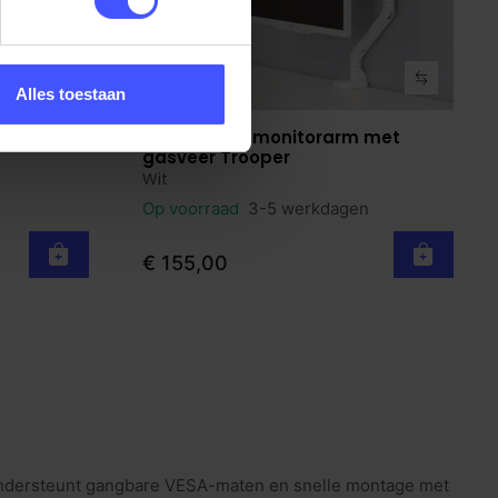
Alles toestaan
 met
Verstelbare monitorarm met
Bekijk product
gasveer Trooper
Wit
Op voorraad
3-5 werkdagen
€ 155,00
Ondersteunt gangbare VESA-maten en snelle montage met