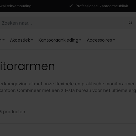
waliteitverhouding
Professioneel kantoormeubilair
n
Akoestiek
Kantooraankleding
Accessoires
itorarmen
rkomgeving af met onze flexibele en praktische monitorarmen.
kantoor. Combineer met een zit-sta bureau voor het ultieme er
5
producten