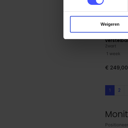
Receptiebalies
(5)
Banken
(8)
Weigeren
Akoestiek
(68)
Bureau scheidingswanden
(33)
Drooper 
Bekijk p
verstelba
Akoestisch meubilair
(23)
Zwart
Akoestische banken
(13)
1 week
Akoestische schuifdeurkasten
(24)
€ 249,00
Akoestische plafondpanelen
(3)
Kantoorkasten
(153)
Roldeurkasten
(82)
2
1
Draaideurkasten
(6)
Metalen kasten
(11)
Monit
Brandwerende kasten
(1)
Akoestische kasten
(8)
Positionee