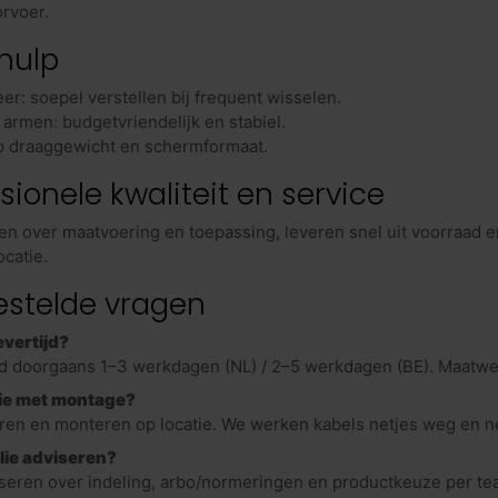
orvoer.
hulp
er: soepel verstellen bij frequent wisselen.
 armen: budgetvriendelijk en stabiel.
p draaggewicht en schermformaat.
sionele kwaliteit en service
n over maatvoering en toepassing, leveren snel uit voorraad e
ocatie.
estelde vragen
evertijd?
d doorgaans 1–3 werkdagen (NL) / 2–5 werkdagen (BE). Maatwe
lie met montage?
eren en monteren op locatie. We werken kabels netjes weg en 
lie adviseren?
iseren over indeling, arbo/normeringen en productkeuze per te