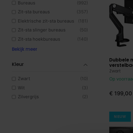
Bureaus
(992)
Zit-sta bureaus
(357)
Elektrische zit-sta bureaus
(181)
Zit-sta slinger bureaus
(50)
Zit-sta hoekbureaus
(140)
Hoekbureaus
(237)
Bekijk meer
Verstelbare bureaus
(78)
Dubbele 
Bekijk p
Kleur
verstelba
Duo bureaus
(115)
Zwart
Directiebureaus
(239)
Zwart
(10)
Op voorra
Design bureaus
(9)
Wit
(3)
€ 199,00
Bureau met vergaderstuk
(197)
Zilvergrijs
(2)
Bureau eilanden
(30)
Bureaustoelen
(95)
NIEUW
Ergonomische bureaustoelen
(42)
NPR bureaustoelen
(10)