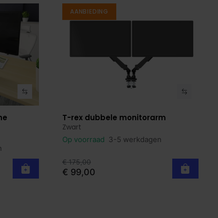
AANBIEDING
he
T-rex dubbele monitorarm
Bekijk product
Zwart
Op voorraad
3-5 werkdagen
n
€ 175,00
€ 99,00