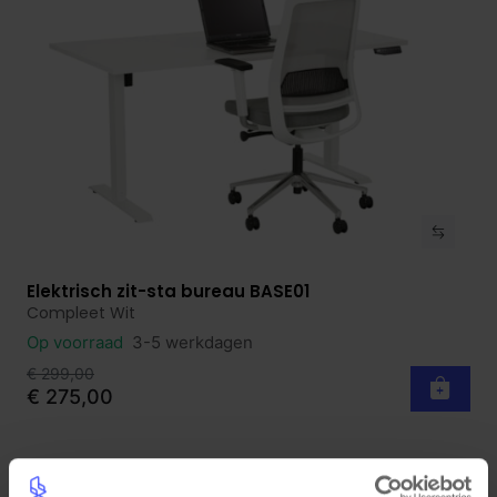
Elektrisch zit-sta bureau BASE01
Bekijk product
Compleet Wit
Op voorraad
3-5 werkdagen
€ 299,00
€ 275,00