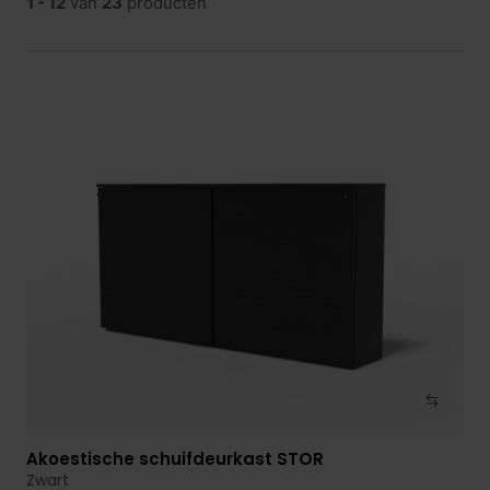
1 - 12
van
23
producten
Akoestische schuifdeurkast STOR
Bekijk product
Zwart