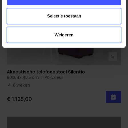
Selectie toestaan
Weigeren
Akoestische telefoonstoel Silentio
Bekijk product
80x64x145,5 cm | PK-2kleur
4-6 weken
€ 1.125,00