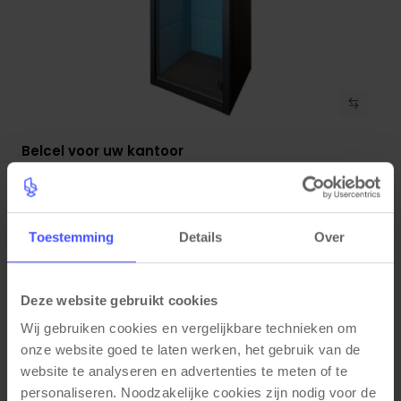
Belcel voor uw kantoor
Bekijk product
Projectkleur
4-6 weken
€ 3.999,00
Toestemming
Details
Over
Deze website gebruikt cookies
Wij gebruiken cookies en vergelijkbare technieken om 
onze website goed te laten werken, het gebruik van de 
website te analyseren en advertenties te meten of te 
personaliseren. Noodzakelijke cookies zijn nodig voor de 