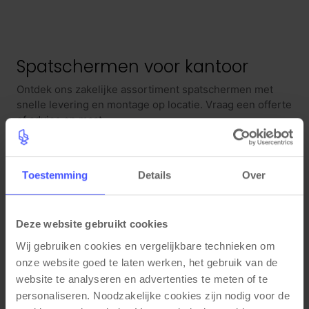
Spatschermen voor kantoor
Ontdek ons zakelijke assortiment spatschermen met
snelle levering en montage op locatie. Vraag een offerte
of advies op maat.
Highlights
Snelle levering uit voorraad.
Toestemming
Details
Over
Montage op locatie in NL/BE.
Projectadvies en scherpe prijzen.
Professionele kwaliteit en service
Deze website gebruikt cookies
Wij gebruiken cookies en vergelijkbare technieken om 
We adviseren over maatvoering en toepassing, leveren
onze website goed te laten werken, het gebruik van de 
snel uit voorraad en verzorgen montage op locatie.
website te analyseren en advertenties te meten of te 
Vraag een offerte of plan advies op locatie.
personaliseren. Noodzakelijke cookies zijn nodig voor de 
Veelgestelde vragen