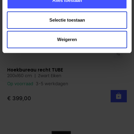
Alles toestaan
Selectie toestaan
Weigeren
Hoekbureau recht TUBE
Bekijk product
200x160 cm | Zwart Eiken
Op voorraad
3-5 werkdagen
€ 399,00