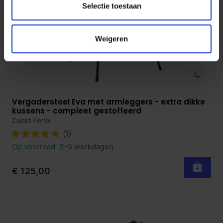
Selectie toestaan
Weigeren
Vergaderstoel Eva met armleggers - extra dikke
Bekijk product
kussens - compleet gestoffeerd
Zwart Fenix
(1)
Op voorraad
3-5 werkdagen
€ 125,00