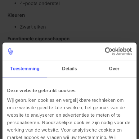
4-poots onderstel
Kleuren
Zwart eiken
Functionele eigenschappen
Hoogte instelbaar
Toestemming
Details
Over
Gerelateerde producten
Deze website gebruikt cookies
Wij gebruiken cookies en vergelijkbare technieken om 
AANBIEDING
onze website goed te laten werken, het gebruik van de 
website te analyseren en advertenties te meten of te 
personaliseren. Noodzakelijke cookies zijn nodig voor de 
werking van de website. Voor analytische cookies en 
marketingcookies vragen wij uw toestemming. Wij 