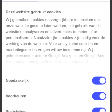
Deze website gebruikt cookies
Wij gebruiken cookies en vergelijkbare technieken om 
onze website goed te laten werken, het gebruik van de 
website te analyseren en advertenties te meten of te 
personaliseren. Noodzakelijke cookies zijn nodig voor de 
Metalen ladeblok verrijdbaar 3 laden BLOC
Bekijk product
werking van de website. Voor analytische cookies en 
Zwart
marketingcookies vragen wij uw toestemming. Wij 
(1)
gebruiken onder andere Google Analytics en Google Ads. 
Op voorraad
3-5 werkdagen
Als u toestemming geeft voor analytische en/of 
marketingcookies, kunnen gegevens over uw gebruik 
€ 175,00
van onze website met Google worden gedeeld voor 
Toestemmingsselectie
analyse, advertentiemeting, remarketing en 
Noodzakelijk
campagneoptimalisatie. Meer informatie vindt u in onze 
privacyverklaring en cookieverklaring op onze website. 
Voorkeuren
Daar leest u ook hoe Google gegevens verwerkt wanneer 
websites gebruikmaken van Google-diensten. U kunt uw 
toestemming op elk moment wijzigen of intrekken via de 
Statistieken