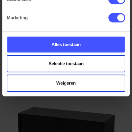
cookie-instellingen. Zie onze privacy 
policy
. 
Marketing
Alles toestaan
Roldeurkast half hoog STOR
Bekijk product
Selectie toestaan
Zwart
Op voorraad
3-5 werkdagen
Weigeren
€ 375,00