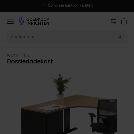
Complete kantoorinrichting
IOEX24-4L-Z
Dossierladekast