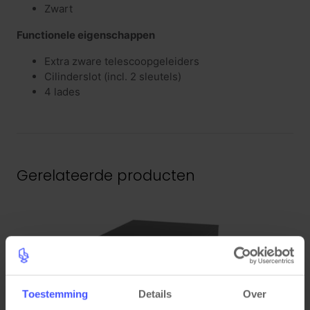
Zwart
Functionele eigenschappen
Extra zware telescoopgeleiders
Cilinderslot (incl. 2 sleutels)
4 lades
Gerelateerde producten
Toestemming
Details
Over