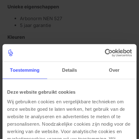
Unieke eigenschappen
Arbonorm NEN 527
5 jaar garantie
Kleuren
Bladkleur: Cognac walnoten
Framekleur: mat wit RAL9016
Materiaal eigenschappen
Toestemming
Details
Over
Hoogte verstelbaar (64-84cm)
Mat gecoat krasbestendig frame
Deze website gebruikt cookies
Waterafstotend bureaublad met PVC stootrand
(2mm)
Wij gebruiken cookies en vergelijkbare technieken om 
Krasbestendig bureaublad (25mm)
onze website goed te laten werken, het gebruik van de 
website te analyseren en advertenties te meten of te 
Functionele eigenschappen
personaliseren. Noodzakelijke cookies zijn nodig voor de 
Met inbussleutel te verstellen (64-84cm)
werking van de website. Voor analytische cookies en 
Bureau is links- of rechtsom te monteren
marketingcookies vragen wij uw toestemming. Wij 