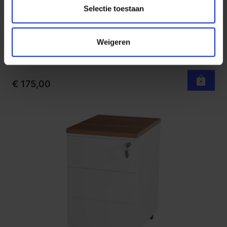
Selectie toestaan
Stapelbare vergaderstoel Flitz - netgaas rug
Bekijk product
Weigeren
Wit Grijs Chroom
Op voorraad
3-5 werkdagen
€ 175,00