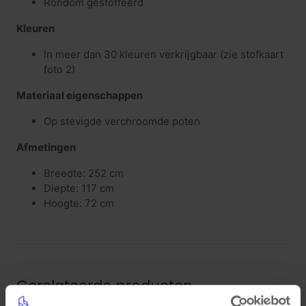
Rondom gestoffeerd
Kleuren
In meer dan 30 kleuren verkrijgbaar (zie stofkaart
foto 2)
Materiaal eigenschappen
Op stevigde verchroomde poten
Afmetingen
Breedte: 252 cm
Diepte: 117 cm
Hoogte: 72 cm
Gerelateerde producten