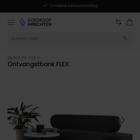
Complete kantoorinrichting
SILE05-PK-252cm
Ontvangstbank FLEX