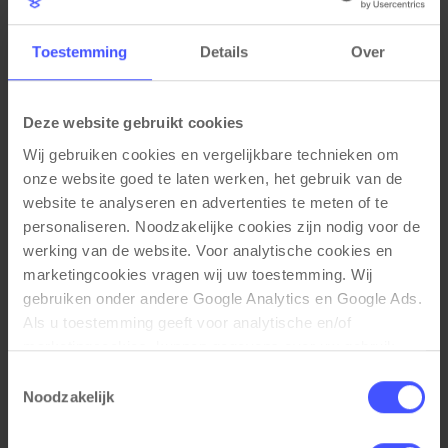
Toestemming
Details
Over
Deze website gebruikt cookies
Wij gebruiken cookies en vergelijkbare technieken om 
onze website goed te laten werken, het gebruik van de 
website te analyseren en advertenties te meten of te 
personaliseren. Noodzakelijke cookies zijn nodig voor de 
werking van de website. Voor analytische cookies en 
marketingcookies vragen wij uw toestemming. Wij 
gebruiken onder andere Google Analytics en Google Ads. 
Als u toestemming geeft voor analytische en/of 
Akoestische telefoonstoel Silentio
Bekijk product
marketingcookies, kunnen gegevens over uw gebruik 
PK-1kleur
van onze website met Google worden gedeeld voor 
Toestemmingsselectie
4-6 weken
analyse, advertentiemeting, remarketing en 
Noodzakelijk
campagneoptimalisatie. Meer informatie vindt u in onze 
€ 1.049,00
privacyverklaring en cookieverklaring op onze website. 