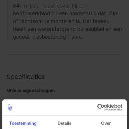
84cm. Daarnaast bevat hij een
hoofdwerkblad en een aanzetstuk dat links-
of rechtsom te monteren is. Het bureau
heeft een waterafstotend bureaublad en een
gecoat krasbestendig frame.
Specificaties
Unieke eigenschappen
Arbonorm NEN 527
5 jaar garantie
Kleuren
Toestemming
Details
Over