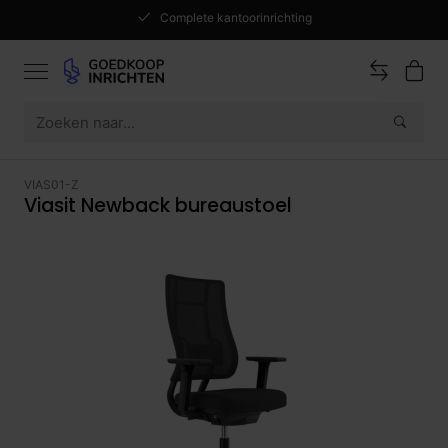
Complete kantoorinrichting
VIAS01-Z
Viasit Newback bureaustoel