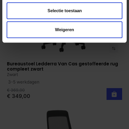
Selectie toestaan
Weigeren
Bureaustoel Ledderra Van Cas gestoffeerde rug
Bekijk product
compleet zwart
Zwart
3-5 werkdagen
€ 369,00
€ 349,00