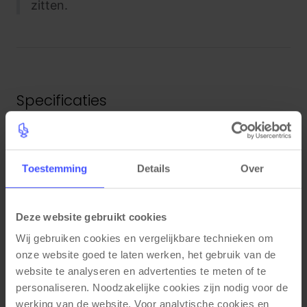
zitten.
Specificaties
Unieke eigenschappen
5 jaar garantie
Toestemming
Details
Over
Kleuren mogelijkheden
Frame: Zwart
Deze website gebruikt cookies
Zitting: Zwart
Wij gebruiken cookies en vergelijkbare technieken om 
Rug: Zwart
onze website goed te laten werken, het gebruik van de 
Functionele eigenschappen
website te analyseren en advertenties te meten of te 
personaliseren. Noodzakelijke cookies zijn nodig voor de 
2D Armleuningen in hoogte en breedte
werking van de website. Voor analytische cookies en 