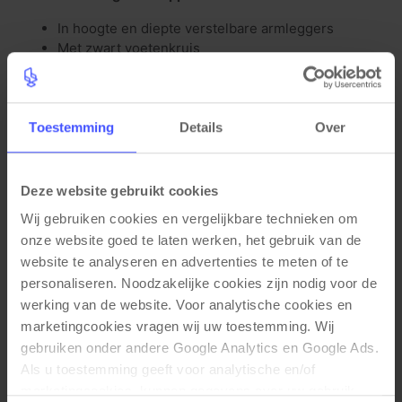
In hoogte en diepte verstelbare armleggers
Met zwart voetenkruis
Belastbaar gewicht t/m 150 kg door veiligheid
gasveer
Rughoogte verstelling
Diepte verstelbare zitneig
Toestemming
Details
Over
Synchroon mechanisme voor rugleuning
Deze website gebruikt cookies
Wij gebruiken cookies en vergelijkbare technieken om 
onze website goed te laten werken, het gebruik van de 
Gerelateerde producten
website te analyseren en advertenties te meten of te 
personaliseren. Noodzakelijke cookies zijn nodig voor de 
werking van de website. Voor analytische cookies en 
marketingcookies vragen wij uw toestemming. Wij 
gebruiken onder andere Google Analytics en Google Ads. 
Als u toestemming geeft voor analytische en/of 
marketingcookies, kunnen gegevens over uw gebruik 