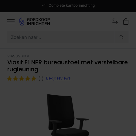
Complete kantoorinrichting
VIAS05-PKV
Viasit F1 NPR bureaustoel met verstelbare
rugleuning
(1)
Bekijk reviews