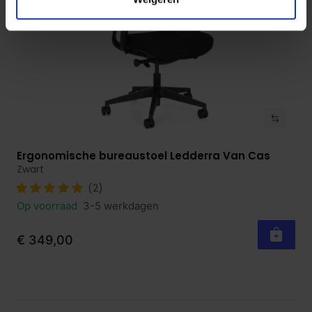
Ergonomische bureaustoel Ledderra Van Cas
Bekijk product
Zwart
(2)
Op voorraad
3-5 werkdagen
€ 349,00