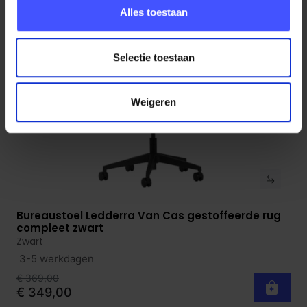
Alles toestaan
Selectie toestaan
Weigeren
Bureaustoel Ledderra Van Cas gestoffeerde rug
Bekijk product
compleet zwart
Zwart
3-5 werkdagen
€ 369,00
€ 349,00