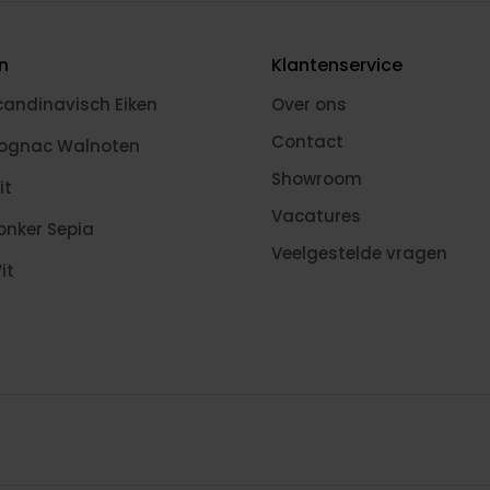
en
Klantenservice
candinavisch Eiken
Over ons
Contact
Cognac Walnoten
Showroom
it
Vacatures
onker Sepia
Veelgestelde vragen
it