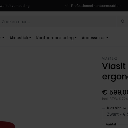
waliteitverhouding
Professioneel kantoormeubilair
n
Akoestiek
Kantooraankleding
Accessoires
VIAS12-Z
Viasi
ergon
€ 599,0
Incl. BTW: € 72
Kies hier uw
Aantal