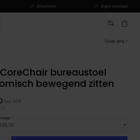
Showroom
Eigen voorraad
Over ons
t CoreChair bureaustoel
omisch bewegend zitten
0
Excl. BTW
4,79
 model