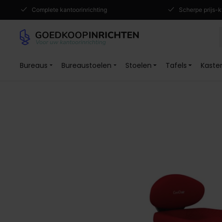
Complete kantoorinrichting
Scherpe prijs-k
Bureaus
Bureaustoelen
Stoelen
Tafels
Kaste