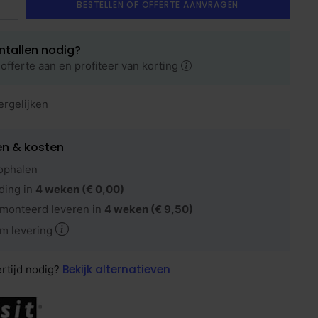
BESTELLEN OF OFFERTE AANVRAGEN
ntallen nodig?
offerte aan en profiteer van korting
ergelijken
en & kosten
ophalen
ding in
4 weken
(€ 0,00)
monteerd leveren in
4 weken
(€ 9,50)
m levering
Bekijk alternatieven
ertijd nodig?