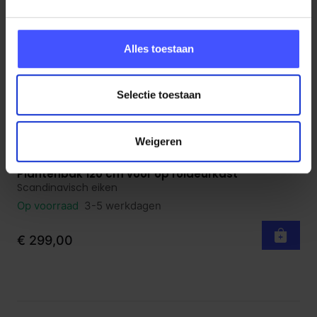
Alles toestaan
Selectie toestaan
Weigeren
Plantenbak 120 cm voor op roldeurkast
Bekijk product
Scandinavisch eiken
Op voorraad
3-5 werkdagen
€ 299,00