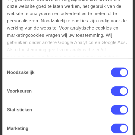
Verrijdbaar inclusief wielen met rem
onze website goed te laten werken, het gebruik van de 
Zachte rubberen wielen
website te analyseren en advertenties te meten of te 
personaliseren. Noodzakelijke cookies zijn nodig voor de 
werking van de website. Voor analytische cookies en 
Afmetingen
marketingcookies vragen wij uw toestemming. Wij 
gebruiken onder andere Google Analytics en Google Ads. 
Externe Maat: 160x35x82,5 cm
Als u toestemming geeft voor analytische en/of 
Binnenmaat: 155x30x25 cm
marketingcookies, kunnen gegevens over uw gebruik 
(BxDxH)
van onze website met Google worden gedeeld voor 
Toestemmingsselectie
analyse, advertentiemeting, remarketing en 
Noodzakelijk
campagneoptimalisatie. Meer informatie vindt u in onze 
privacyverklaring en cookieverklaring op onze website. 
Voorkeuren
Daar leest u ook hoe Google gegevens verwerkt wanneer 
Gerelateerde producten
websites gebruikmaken van Google-diensten. U kunt uw 
toestemming op elk moment wijzigen of intrekken via de 
Statistieken
cookie-instellingen. Zie onze privacy 
policy
. 
Marketing