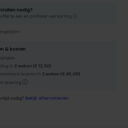
ntallen nodig?
offerte aan en profiteer van korting
ergelijken
en & kosten
ophalen
ding in
2 weken
(€ 12,50)
monteerd leveren in
2 weken
(€ 45,00)
m levering
Bekijk alternatieven
ertijd nodig?