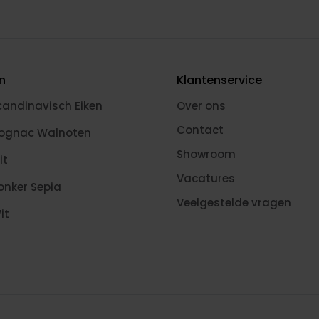
en
Klantenservice
candinavisch Eiken
Over ons
Contact
Cognac Walnoten
Showroom
it
Vacatures
onker Sepia
Veelgestelde vragen
it