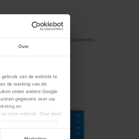
t. Sleutels van de vakken worden bijgeleverd.
Over
gebruik van de website te 
oor de werking van de 
uiken onder andere Google 
 kunnen gegevens over uw 
keting en 
 op onze website. Daar leest 
U kunt uw toestemming op 
Marketing