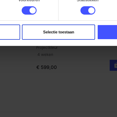
Selectie toestaan
Metalen gekleurd 10-vaks Lockerkast
Bekijk product
Projectkleur
4 weken
€ 599,00