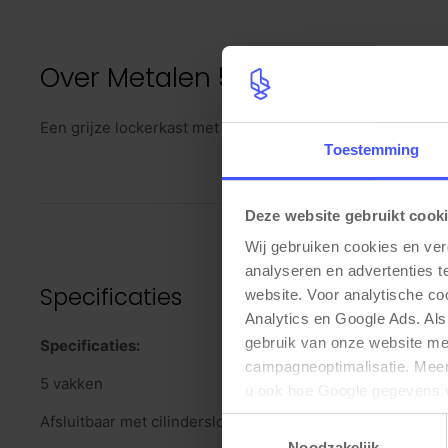
Over
Metalen 5-vaks lockerkast
Een grijze lockerkast met blauwe of grijze deuren. De kast
Toestemming
Deze website gebruikt cook
Wij gebruiken cookies en ver
analyseren en advertenties t
Specificaties
website. Voor analytische c
Analytics en Google Ads. Als
gebruik van onze website me
Specificaties:
campagneoptimalisatie. Meer 
5 vakken
u ook hoe Google gegevens 
elk moment wijzigen of intrek
Afsluitbaar met cilinderslot
Toestemmingsselectie
Noodzakelijk