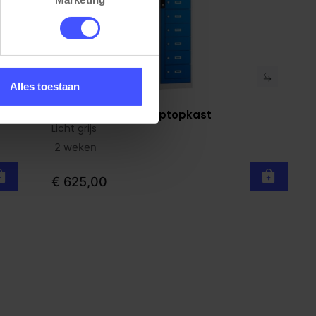
Alles toestaan
Metalen 10-vaks Laptopkast
Bekijk product
Licht grijs
2 weken
€ 625,00