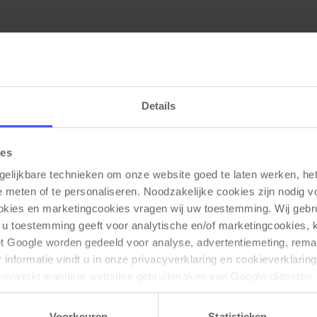
 heeft 5 vakken die afzonderlijk te sluiten zijn met cilinderslo
Details
ies
gelijkbare technieken om onze website goed te laten werken, het 
e meten of te personaliseren. Noodzakelijke cookies zijn nodig v
Gerelateerde producten
ookies en marketingcookies vragen wij uw toestemming. Wij gebr
 u toestemming geeft voor analytische en/of marketingcookies,
t Google worden gedeeld voor analyse, advertentiemeting, remar
informatie vindt u in onze privacyverklaring en cookieverklaring
verwerkt wanneer websites gebruikmaken van Google-diensten. 
ken via de cookie-instellingen. Zie onze privacy 
policy
. 
Voorkeuren
Statistieken