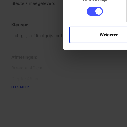
Sleutels meegeleverd
Kleuren:
Weigeren
Lichtgrijs of lichtgrijs met blauwe deuren
Afmetingen:
Breedte: 40 cm
Diepte: 45 cm
LEES MEER
Hoogte: 190 cm
Binnenmaat per locker: 37x40x33cm (bxdxh)