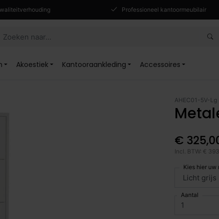
waliteitverhouding
Professioneel kantoormeubilair
n
Akoestiek
Kantooraankleding
Accessoires
AHEC01-5V-Lg
Metal
€ 325,0
Incl. BTW: € 39
Kies hier uw
Aantal