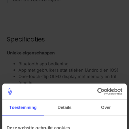
Specificaties
Unieke eigenschappen
Bluetooth app bediening
App met gebruikers statistieken (Android en iOS)
One-touch-flip OLED display met memory en tril
functie
Garantie: 5 jaar
Zit-sta reminder functie
Draaggewicht van 150kg
Toestemming
Details
Over
TÜV gecertificeerd
Arbonorm NPR 1813 en NEN 527
Kleuren
Deze website gebruikt cookies