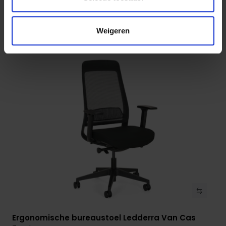
Op voorraad
3-5 werkdagen
Weigeren
€ 175,00
Ergonomische bureaustoel Ledderra Van Cas
Bekijk product