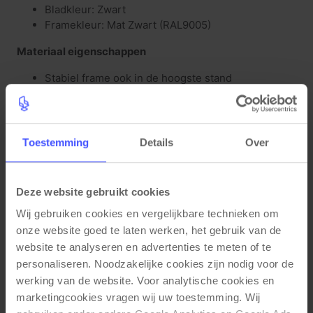
Bladkleur: Zwart
Framekleur: Mat Zwart (RAL9005)
Materiaal eigenschappen
Stabiel frame ook in de hoogste stand
Twee zeer sterke motoren
Mat gecoat krasbestendig bureau frame
Waterafstotend bureaublad met PVC stootrand
(2mm)
Toestemming
Details
Over
Krasbestendig bureaublad (25mm)
Functionele eigenschappen
Deze website gebruikt cookies
Hoogte verstelbaar 65-130cm
Wij gebruiken cookies en vergelijkbare technieken om 
Zeer stil (48 decibel geluid bij verstellen)
onze website goed te laten werken, het gebruik van de 
Met anti collision (bots beveiliging) met 3 standen
website te analyseren en advertenties te meten of te 
Spaarstand voor een laag energieverbruik
personaliseren. Noodzakelijke cookies zijn nodig voor de 
werking van de website. Voor analytische cookies en 
marketingcookies vragen wij uw toestemming. Wij 