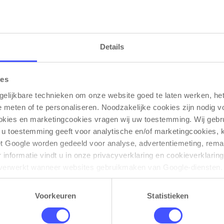
 met een recht blad. Het stevige metalen designfram
Het blad is waterafstotend, krasbestendig en heeft e
stellen met een inbouwmodule voor elektra of media a
Details
ies
gelijkbare technieken om onze website goed te laten werken, het 
e meten of te personaliseren. Noodzakelijke cookies zijn nodig v
ookies en marketingcookies vragen wij uw toestemming. Wij gebr
Gerelateerde producten
 u toestemming geeft voor analytische en/of marketingcookies,
t Google worden gedeeld voor analyse, advertentiemeting, remar
informatie vindt u in onze privacyverklaring en cookieverklaring
verwerkt wanneer websites gebruikmaken van Google-diensten. 
ken via de cookie-instellingen. Zie onze privacy 
policy
. 
Voorkeuren
Statistieken