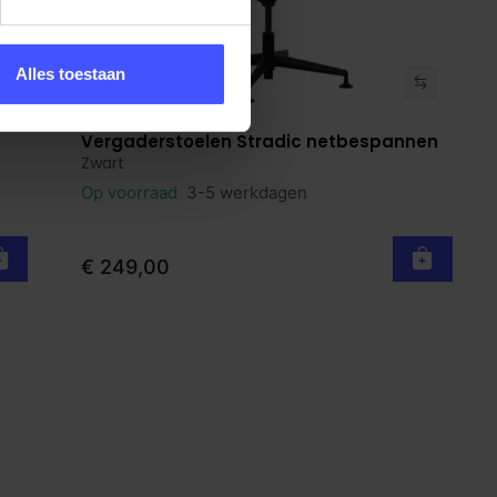
Alles toestaan
Vergaderstoelen Stradic netbespannen
Bekijk product
Zwart
Op voorraad
3-5 werkdagen
€ 249,00