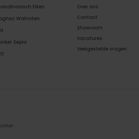
candinavisch Eiken
Over ons
Contact
Cognac Walnoten
Showroom
it
Vacatures
onker Sepia
Veelgestelde vragen
it
ubilair