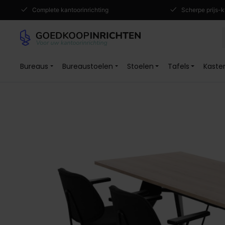
Complete kantoorinrichting
Scherpe prijs-k
Bureaus
Bureaustoelen
Stoelen
Tafels
Kaste