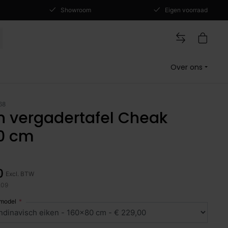
Showroom
Eigen voorraad
Over ons
68
n vergadertafel Cheak
0 cm
0
Excl. BTW
,09
 model