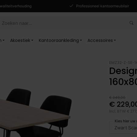
waliteitverhouding
Professioneel kantoormeubilair
n
Akoestiek
Kantooraankleding
Accessoires
EMZ32-Z-SE-1
Desig
160x8
€ 349,00
€ 229,0
Incl. BTW: € 277
Kies hier uw