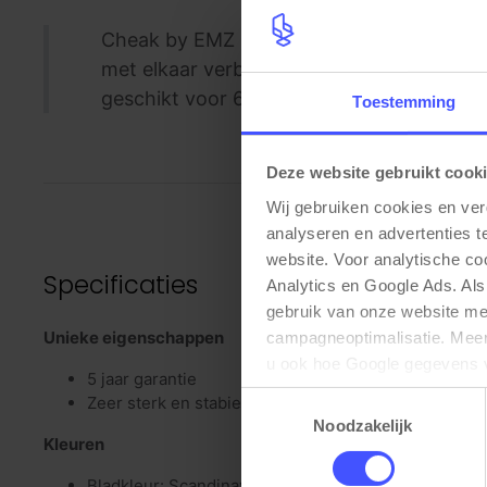
Cheak by EMZ is een design vergadertafel
met elkaar verbonden via een kruisbalk. 
geschikt voor 6 personen. Optioneel te be
Toestemming
Deze website gebruikt cook
Wij gebruiken cookies en ver
analyseren en advertenties t
website. Voor analytische c
Specificaties
Analytics en Google Ads. Als
gebruik van onze website me
Unieke eigenschappen
campagneoptimalisatie. Meer 
u ook hoe Google gegevens 
5 jaar garantie
elk moment wijzigen of intrek
Toestemmingsselectie
Zeer sterk en stabiel design frame
Noodzakelijk
Kleuren
Bladkleur: Scandinavisch eiken