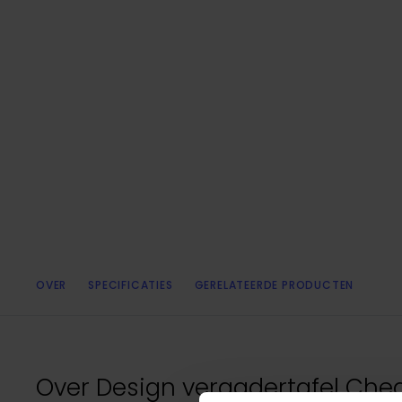
OVER
SPECIFICATIES
GERELATEERDE PRODUCTEN
Over
Design vergadertafel Che