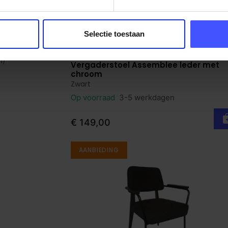
Selectie toestaan
m)
Vergaderstoel Assemblee leder met
Bekijk product
chroom
Zwart
Op voorraad
3-5 werkdagen
€ 149,00
AANBIEDING