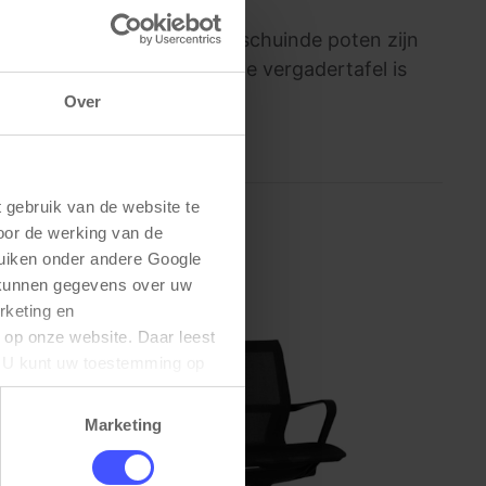
e met karakteristieke afgeschuinde poten zijn
en bladdikte van 25mm. Deze vergadertafel is
ansluitingen in het blad.
Over
gebruik van de website te 
oor de werking van de 
uiken onder andere Google 
 kunnen gegevens over uw 
keting en 
 op onze website. Daar leest 
U kunt uw toestemming op 
Marketing