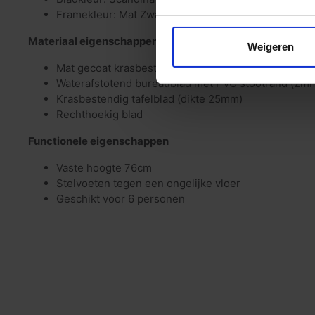
Framekleur: Mat Zwart (RAL9005)
Materiaal eigenschappen
Weigeren
Mat gecoat krasbestendig frame
Waterafstotend bureaublad met PVC stootrand (2m
Krasbestendig tafelblad (dikte 25mm)
Rechthoekig blad
Functionele eigenschappen
Vaste hoogte 76cm
Stelvoeten tegen een ongelijke vloer
Geschikt voor 6 personen