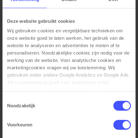
Kwalitatief bureaublad melamine toplaag en PVC
stootrand
TUV gecertificeerd
Deze website gebruikt cookies
Volgens arbonorm NEN 527
Wij gebruiken cookies en vergelijkbare technieken om 
Volgens arbonorm NPR
onze website goed te laten werken, het gebruik van de 
website te analyseren en advertenties te meten of te 
Afmetingen:
Beschikbare bureaubladen maten:
120x80,140x80,160x80,180x80 cm
personaliseren. Noodzakelijke cookies zijn nodig voor de 
Hoogte bureau: 65 - 130 cm
werking van de website. Voor analytische cookies en 
marketingcookies vragen wij uw toestemming. Wij 
Garantie:
5 jaar
gebruiken onder andere Google Analytics en Google Ads. 
Als u toestemming geeft voor analytische en/of 
marketingcookies, kunnen gegevens over uw gebruik 
van onze website met Google worden gedeeld voor 
Toestemmingsselectie
analyse, advertentiemeting, remarketing en 
Noodzakelijk
Gerelateerde producten
campagneoptimalisatie. Meer informatie vindt u in onze 
privacyverklaring en cookieverklaring op onze website. 
Voorkeuren
Daar leest u ook hoe Google gegevens verwerkt wanneer 
websites gebruikmaken van Google-diensten. U kunt uw 