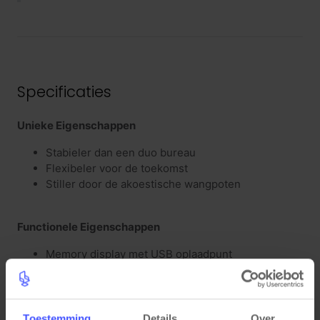
Specificaties
Unieke Eigenschappen
Stabieler dan een duo bureau
Flexibeler voor de toekomst
Stiller door de akoestische wangpoten
Functionele Eigenschappen
Memory display met USB oplaadpunt
Stil > 48 decibel geluid bij verstellen
Materiele Eigenschappen
Twee motoren Draaggewicht 85 kg (per werkplek)
Toestemming
Details
Over