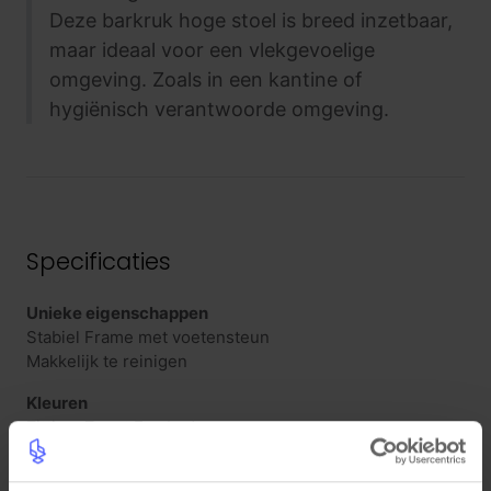
Deze barkruk hoge stoel is breed inzetbaar,
maar ideaal voor een vlekgevoelige
omgeving. Zoals in een kantine of
hygiënisch verantwoorde omgeving.
Specificaties
Unieke eigenschappen
Stabiel Frame met voetensteun
Makkelijk te reinigen
Kleuren
Zitting: Zwart Eco Leder
Stoelframe: Mat Zwart RAL9005