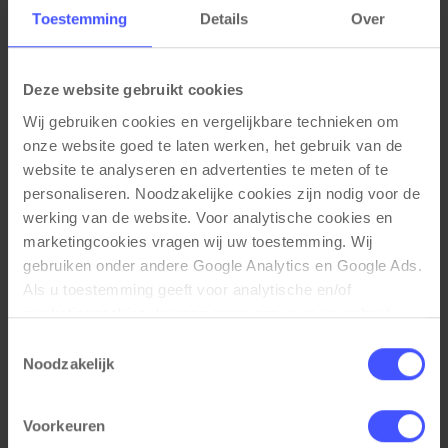
Materiaal eigenschappen
Toestemming
Details
Over
Frame: Metaal gecoat
Zitting: bekleed Zwart PU Leder Frame
Functionele eigenschappen
Deze website gebruikt cookies
Makkelijk afneembare PU zitting
Wij gebruiken cookies en vergelijkbare technieken om 
Geschikt tot 135kg draaggewicht
onze website goed te laten werken, het gebruik van de 
Glijders: hard kunststof voor tapijt
website te analyseren en advertenties te meten of te 
Optioneel: vilt glijders voor harde vloeren
personaliseren. Noodzakelijke cookies zijn nodig voor de 
werking van de website. Voor analytische cookies en 
Afmetingen
marketingcookies vragen wij uw toestemming. Wij 
Zithoogte: 75cm
gebruiken onder andere Google Analytics en Google Ads. 
Stoelafmeting: 44,5x52x110 cm (BxDxH)
Als u toestemming geeft voor analytische en/of 
marketingcookies, kunnen gegevens over uw gebruik 
van onze website met Google worden gedeeld voor 
Toestemmingsselectie
analyse, advertentiemeting, remarketing en 
Noodzakelijk
campagneoptimalisatie. Meer informatie vindt u in onze 
Gerelateerde producten
privacyverklaring en cookieverklaring op onze website. 
Voorkeuren
Daar leest u ook hoe Google gegevens verwerkt wanneer 