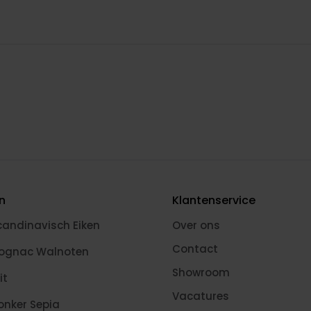
en
Klantenservice
candinavisch Eiken
Over ons
Contact
Cognac Walnoten
Showroom
it
Vacatures
onker Sepia