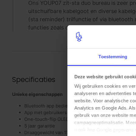
Ons YOUP07 zit-sta duo bureau is zeer pro
uitschuifbare kabelgoot en diverse kabelg
(sta reminder) trilfunctie of via bluetooth
functies zoals calorieverbuik, memoryfunct
Toestemming
Deze website gebruikt cook
Specificaties
Wij gebruiken cookies en ver
analyseren en advertenties t
Unieke eigenschappen
website. Voor analytische c
Bluetooth app bediening
Analytics en Google Ads. Als
App met gebruikers statistieken (Android en iOS)
gebruik van onze website me
One-touch-flip OLED display met memory en trilfunc
campagneoptimalisatie. Meer 
5 jaar garantie
u ook hoe Google gegevens 
Draaggewicht van 150kg