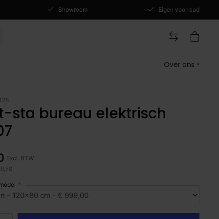
Showroom
Eigen voorraad
Over ons
128
t-sta bureau elektrisch
07
0
Excl. BTW
08,79
 model