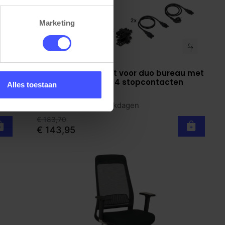
Marketing
o
Kabelverwerkingset voor duo bureau met
Bekijk product
2 kabelgoten en 2x 4 stopcontacten
Alles toestaan
Zwart
Op voorraad
3-5 werkdagen
€ 183,70
€ 143,95