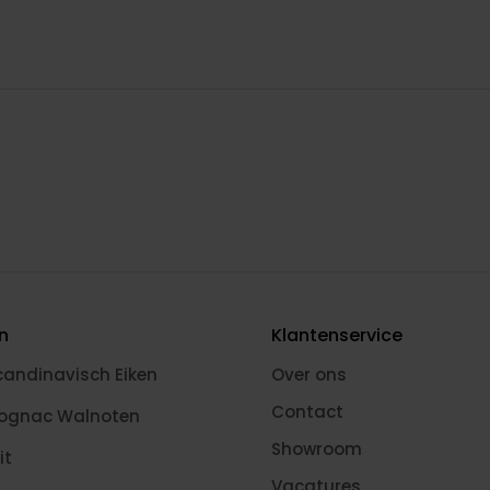
en
Klantenservice
candinavisch Eiken
Over ons
Contact
Cognac Walnoten
Showroom
it
Vacatures