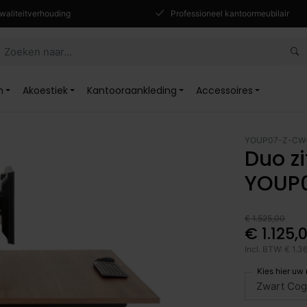
waliteitverhouding
Professioneel kantoormeubilair
n
Akoestiek
Kantooraankleding
Accessoires
YOUP07-Z-CW
Duo zi
YOUP
€ 1.525,00
€ 1.125,
Incl. BTW: € 1.3
Kies hier uw