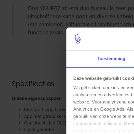
Ons YOUP07 zit-sta duo bureau is zeer pro
uitschuifbare kabelgoot en diverse kabelg
(sta reminder) trilfunctie of via bluetooth
functies zoals calorieverbruik, memoryfunc
Toestemming
Deze website gebruikt cook
Specificaties
Wij gebruiken cookies en ver
analyseren en advertenties t
Unieke eigenschappen
website. Voor analytische c
Analytics en Google Ads. Als
Bluetooth app bediening
App met gebruikers statistieken (Android en iOS)
gebruik van onze website me
One-touch-flip OLED display met memory en trilfunc
campagneoptimalisatie. Meer 
5 jaar garantie
u ook hoe Google gegevens 