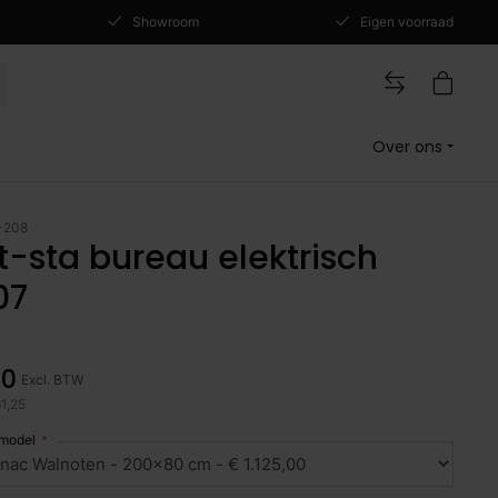
Showroom
Eigen voorraad
Over ons
-208
t-sta bureau elektrisch
07
00
Excl. BTW
61,25
 model