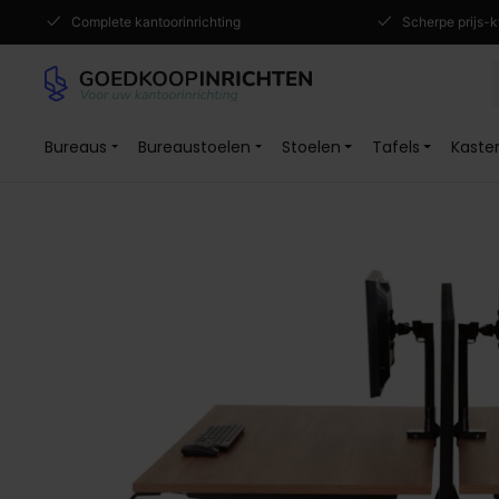
Complete kantoorinrichting
Scherpe prijs-k
Bureaus
Bureaustoelen
Stoelen
Tafels
Kaste