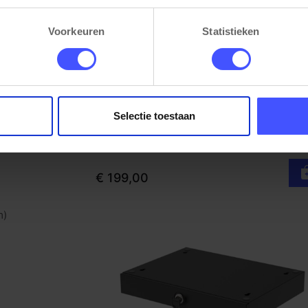
ken via de cookie-instellingen. Zie onze privacy 
policy
. 
Voorkeuren
Statistieken
STIL geluiddempende tussenwand du
Bekijk product
bureau
Selectie toestaan
Zwart
Op voorraad
3-5 werkdagen
€ 199,00
m)