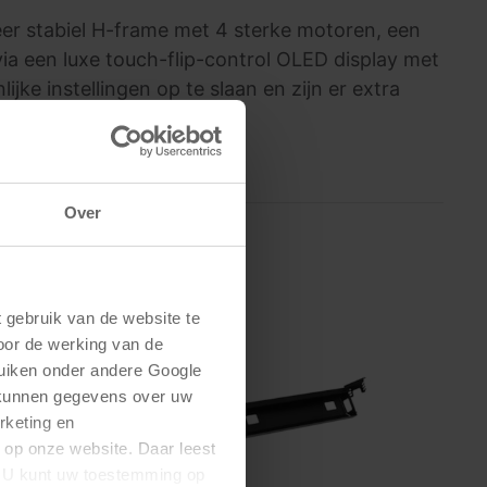
zeer stabiel H-frame met 4 sterke motoren, een
ia een luxe touch-flip-control OLED display met
jke instellingen op te slaan en zijn er extra
Over
gebruik van de website te 
oor de werking van de 
uiken onder andere Google 
 kunnen gegevens over uw 
keting en 
 op onze website. Daar leest 
U kunt uw toestemming op 