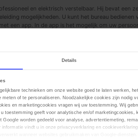
fessioneel en elektrisch verstelbaar. Hij bevat een 
eleiding mogelijkheden. U kunt het bureau bedienen v
 met een app. In de app is het mogelijk om uw persoonli
tie en uw zit-sta tijden.
Details
ies
Gerelateerde producten
gelijkbare technieken om onze website goed te laten werken, het 
e meten of te personaliseren. Noodzakelijke cookies zijn nodig v
ookies en marketingcookies vragen wij uw toestemming. Wij gebr
 u toestemming geeft voor analytische en/of marketingcookies,
t Google worden gedeeld voor analyse, advertentiemeting, remar
tie
informatie vindt u in onze privacyverklaring en cookieverklaring
verwerkt wanneer websites gebruikmaken van Google-diensten. 