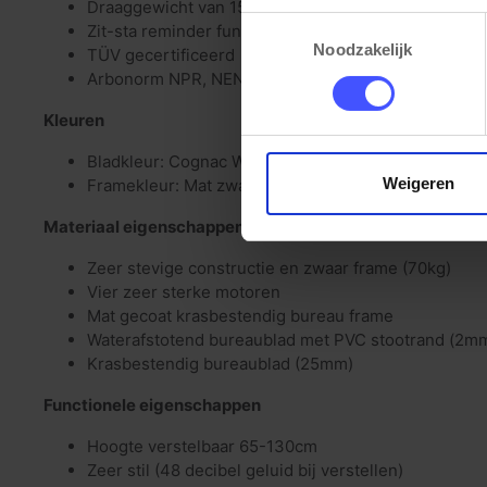
Draaggewicht van 150kg
elk moment wijzigen of intrek
Toestemmingsselectie
Zit-sta reminder functie
Noodzakelijk
TÜV gecertificeerd
Arbonorm NPR, NEN 1813 en NEN 527
Kleuren
Bladkleur: Cognac Walnoot
Weigeren
Framekleur: Mat zwart (RAL9005)
Materiaal eigenschappen
Zeer stevige constructie en zwaar frame (70kg)
Vier zeer sterke motoren
Mat gecoat krasbestendig bureau frame
Waterafstotend bureaublad met PVC stootrand (2m
Krasbestendig bureaublad (25mm)
Functionele eigenschappen
Hoogte verstelbaar 65-130cm
Zeer stil (48 decibel geluid bij verstellen)