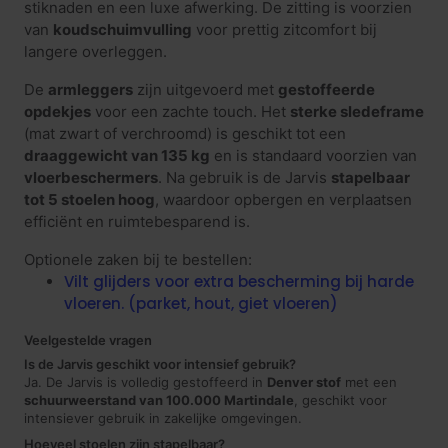
stiknaden en een luxe afwerking. De zitting is voorzien
van
koudschuimvulling
voor prettig zitcomfort bij
langere overleggen.
De
armleggers
zijn uitgevoerd met
gestoffeerde
opdekjes
voor een zachte touch. Het
sterke sledeframe
(mat zwart of verchroomd) is geschikt tot een
draaggewicht van 135 kg
en is standaard voorzien van
vloerbeschermers
. Na gebruik is de Jarvis
stapelbaar
tot 5 stoelen hoog
, waardoor opbergen en verplaatsen
efficiënt en ruimtebesparend is.
Optionele zaken bij te bestellen:
Vilt glijders voor extra bescherming bij harde
vloeren. (parket, hout, giet vloeren)
Veelgestelde vragen
Is de Jarvis geschikt voor intensief gebruik?
Ja. De Jarvis is volledig gestoffeerd in
Denver stof
met een
schuurweerstand van 100.000 Martindale
, geschikt voor
intensiever gebruik in zakelijke omgevingen.
Hoeveel stoelen zijn stapelbaar?