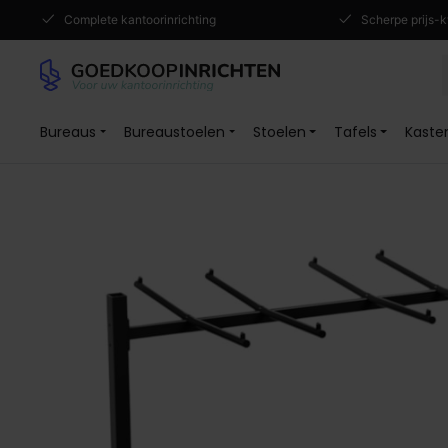
Complete kantoorinrichting
Scherpe prijs-k
Bureaus
Bureaustoelen
Stoelen
Tafels
Kaste