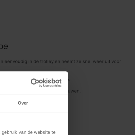
oel
n eenvoudig in de trolley en neemt ze snel weer uit voor
laatsen en vastzetten op locatie.
ngen waar u snel wilt op- en afbouwen.
Over
gebruik van de website te 