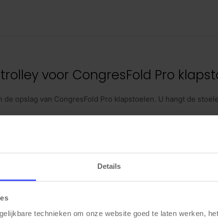
trolley voor CongresFold Pro klapst
n de opslag van CongresFold Pro klapstoelen. U hangt de stoele
r wielen met remmen, zodat u de trolley gecontroleerd kunt verp
eschikt voor vergaderruimtes, trainingslocaties en eventopstelli
o klapstoel
.
Details
ies
ley is uitsluitend bedoeld voor de CongresFold Pro klapstoel.
en transportcapaciteit is 42 stoelen.
gelijkbare technieken om onze website goed te laten werken, het 