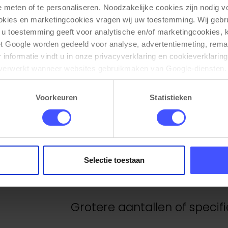
en met remmen om de kar te fixeren.
e meten of te personaliseren. Noodzakelijke cookies zijn nodig v
ley heeft rubber wielen, geschikt voor harde en zachtere vloer
ookies en marketingcookies vragen wij uw toestemming. Wij gebr
.
 u toestemming geeft voor analytische en/of marketingcookies,
t Google worden gedeeld voor analyse, advertentiemeting, remar
informatie vindt u in onze privacyverklaring en cookieverklaring
verwerkt wanneer websites gebruikmaken van Google-diensten. 
ken via de cookie-instellingen. Zie onze privacy 
policy
. 
Voorkeuren
Statistieken
Proefplaatsing aanvragen?
Onze medewerkers denken graag met u mee,
voorwaarden.
Selectie toestaan
VRAAG EEN PROEFPLAATSING AAN
Grotere aantallen of speci