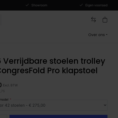
Showroom
Eigen voorraad
Over ons
Verrijdbare stoelen trolley
CongresFold Pro klapstoel
0
Excl. BTW
2,75
 model