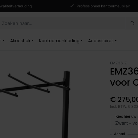
waliteitverhouding
Professioneel kantoormeubilair
n
Akoestiek
Kantooraankleding
Accessoires
EMZ36-Z
EMZ36 
voor 
€ 275,0
Incl. BTW: € 33
Kies hier uw
Aantal