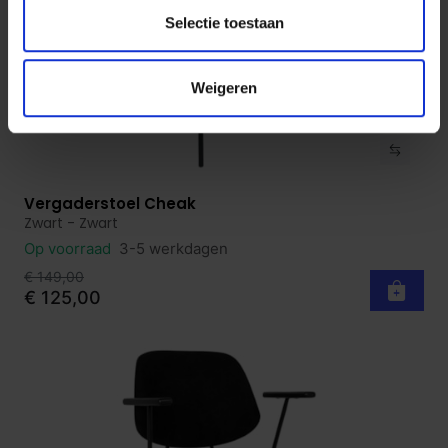
Selectie toestaan
Weigeren
Vergaderstoel Cheak
Bekijk product
Zwart - Zwart
Op voorraad
3-5 werkdagen
€ 149,00
€ 125,00