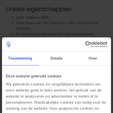
Unieke eigenschappen
Zeer stabiele tafel.
Oversteek van het blad voor meer beenruimte
rondom.
Bootvormig ovaal blad met representatieve
uitstraling.
Kleuren
Bladkleur: Scandinavisch Eiken, Wit, Zwart, Donker
Toestemming
Details
Over
Sepia, Cognac Walnoten.
Framekleur: Zwart mat (RAL9005) of Wit mat
(RAL9016).
Deze website gebruikt cookies
Materiaal eigenschappen
Wij gebruiken cookies en vergelijkbare technieken om 
onze website goed te laten werken, het gebruik van de 
Mat gecoat krasbestendig frame.
website te analyseren en advertenties te meten of te 
Waterafstotend tafelblad met PVC stootrand (2
personaliseren. Noodzakelijke cookies zijn nodig voor de 
mm).
werking van de website. Voor analytische cookies en 
Krasbestendig tafelblad (25 mm).