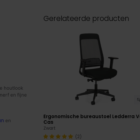
Gerelateerde producten
ze houtlook
nerf en fijne
Ergonomische bureaustoel Ledderra 
Bekijk product
an
en
Cas
Zwart
(2)