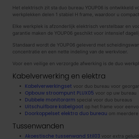
Het elektrisch zit sta duo bureau YOUP06 is ontwikkeld v
werkplekken delen 1 stabiel H frame, waardoor u compact 
Elke werkplek is afzonderlijk elektrisch verstelbaar en 
garantie maken de YOUP06 geschikt voor intensief dagel
Standaard wordt de YOUP06 geleverd met scheidingswand
concentratie en een nette indeling van de werkvloer.
Voor een veilige en verzorgde afwerking is de duo werkp
Kabelverwerking en elektra
Kabelverwerkingset
voor duo bureau voor georga
Opbouw stroompunt PLUX05
voor op uw bureau
Dubbele monitorarm
special voor duo bureaus
Uitschuifbare kabelgoot
op het frame voor eenv
Doorkoppelset elektra duo bureau
om meerdere d
Tussenwanden
Akoestische tussenwand Stil03
voor extra gelui