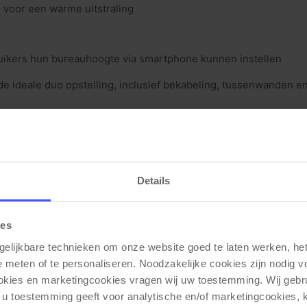
2
voor een warme uitstraling
uikers hun bureauhoogte via smartphone kunnen instellen
de ideale duo opstelling, inclusief bekabeling, tussenwanden e
sta duo bureau?
ken waar gezond en flexibel werken belangrijk is. Twee volled
g van 150 kg per werkblad en vier sterke motoren in totaal is d
Details
e losse bureaus?
e uitstraling in de ruimte. Beide werkplekken delen hetzelfde
ies
or visueel op gelijke hoogte, terwijl bij losse bureaus met los
gelijkbare technieken om onze website goed te laten werken, het 
t een duo bureau richt je de werkplekken uniform in en oogt het
e meten of te personaliseren. Noodzakelijke cookies zijn nodig v
YOUP02 NPR elektrisch zit st
bovendien eenvoudig een enkel
ookies en marketingcookies vragen wij uw toestemming. Wij gebr
als 2 x 2 duo bureaus met 1 extra YOUP02 aan de kopse kant.
 u toestemming geeft voor analytische en/of marketingcookies,