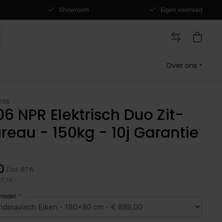
Showroom
Eigen voorraad
Over ons
188
6 NPR Elektrisch Duo Zit-
reau - 150kg - 10j Garantie
0
Excl. BTW
87,79
 model