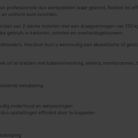
oor professionele duo werkplekken waar gezond, flexibel en effi
en uniform kunt inrichten.
voorzien van 2 sterke motoren met een draagvermogen van 150 kg
ijks gebruik in kantoren, scholen en overheidsgebouwen.
houders. Hierdoor kunt u eenvoudig een akoestische of gesto
lek uit te breiden met kabelverwerking, elektra, monitorarmen
niseerde bekabeling
oudig onderhoud en aanpassingen
uo opstellingen efficiënt door te koppelen
dsdemping