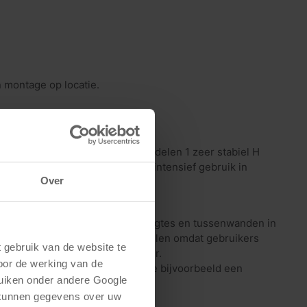
n montage op locatie.
ig onafhankelijke werkplekken delen 1 zeer stabiel H
it een duurzame oplossing voor intensief gebruik in
Over
 onderstel, waardoor alle werkhoogtes en tussenwanden in
se wanden de hoogtes vaak verschillen omdat gebruikers
gebruik van de website te 
 kantoor netter en professioneler.
oor de werking van de 
a bureau
toevoegen. Zo creëer je bijvoorbeeld een
uiken onder andere Google 
 kunnen gegevens over uw 