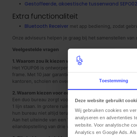
Gestoffeerde, akoestische tussenwand SEPO0
Extra functionaliteit
Bluetooth Receiver
met app bediening, zodat gebr
Onze adviseurs helpen je graag bij het samenstellen van 
Veelgestelde vragen
1. Waarom zou ik kiezen voor het YOUP06 elektrisch zit 
Het YOUP06 is ontworpen voor professionele duo werkplek
frame. Met 10 jaar garantie, een hoge dynamische belastin
Toestemming
kantoren, scholen en overheidsgebouwen.
2. Waarom kiezen voor een duo bureau in plaats van twe
Een duo bureau zorgt voor een veel rustigere en strakker
Deze website gebruikt cook
1 lijn staan. In grotere ruimtes blijven de wanden daardo
Wij gebruiken cookies en ver
hun bureau niet altijd terug op dezelfde stand zetten. Me
analyseren en advertenties t
Aan het uiteinde van een YOUP06 duo opstelling kun je 
website. Voor analytische c
eilandopstelling van drie werkplekken, of combinaties zo
Analytics en Google Ads. Als