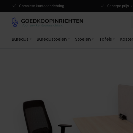
Complete kantoorinrichting
Scherpe prijs-k
Bureaus
Bureaustoelen
Stoelen
Tafels
Kaste