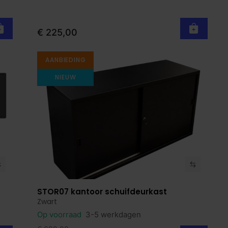
€ 225,00
AANBIEDING
NIEUW
STOR07 kantoor schuifdeurkast
Bekijk product
Zwart
Op voorraad
3-5 werkdagen