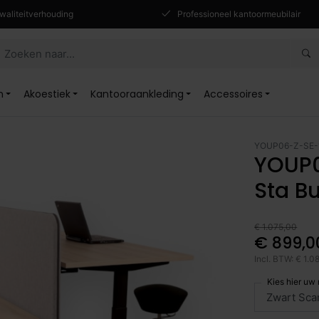
waliteitverhouding
Professioneel kantoormeubilair
n
Akoestiek
Kantooraankleding
Accessoires
YOUP06-Z-SE-
YOUP0
Sta Bu
€ 1.075,00
€ 899,0
Incl. BTW: € 1.0
Kies hier uw