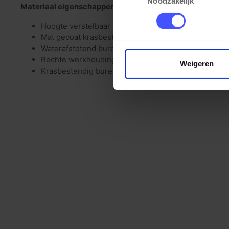
Noodzakelijk
Materiaal eigenschappen
Hoogte verstelbaar 64-84cm
Mat gecoat krasbestendig frame
Waterafstotend bureaublad met PVC stootrand (2m
Rechte werkhouding (Arbo verantwoord)
Weigeren
Krasbestendig bureaublad (25mm)