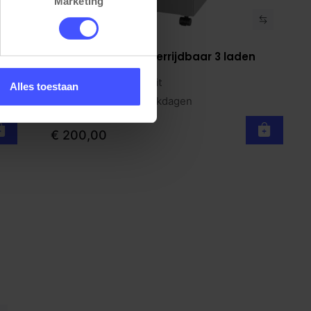
Marketing
Metalen ladeblok verrijdbaar 3 laden
Bekijk product
BLOC
Zilvergrijs + topblad Wit
Alles toestaan
Op voorraad
3-5 werkdagen
€ 200,00