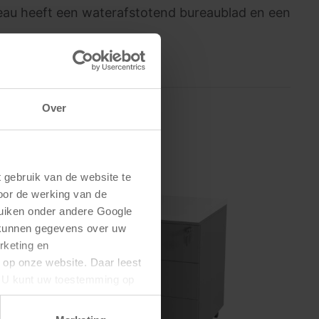
reau heeft een waterafstotend bureaublad en een
Over
gebruik van de website te 
oor de werking van de 
uiken onder andere Google 
 kunnen gegevens over uw 
keting en 
 op onze website. Daar leest 
U kunt uw toestemming op 