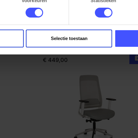
Voorkeuren
Statistieken
Hoekbureau rond TUBE
Bekijk product
m)
Zilvergrijs Wit
Selectie toestaan
Op voorraad
3-5 werkdagen
€ 449,00