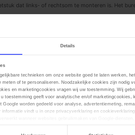
tstuk dat links- of rechtsom te monteren is. Het bu
Details
Gerelateerde producten
ies
gelijkbare technieken om onze website goed te laten werken, het 
e meten of te personaliseren. Noodzakelijke cookies zijn nodig v
ookies en marketingcookies vragen wij uw toestemming. Wij gebr
 u toestemming geeft voor analytische en/of marketingcookies,
t Google worden gedeeld voor analyse, advertentiemeting, remar
informatie vindt u in onze privacyverklaring en cookieverklaring
verwerkt wanneer websites gebruikmaken van Google-diensten. 
ken via de cookie-instellingen. Zie onze privacy 
policy
. 