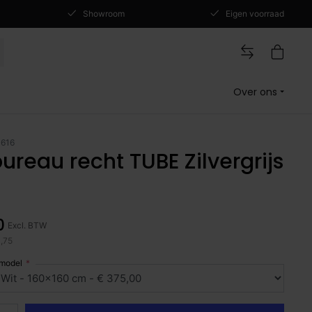
Showroom
Eigen voorraad
Over ons
1616
reau recht TUBE Zilvergrijs
0
Excl. BTW
3,75
 model