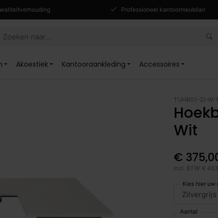
waliteitverhouding
Professioneel kantoormeubilair
n
Akoestiek
Kantooraankleding
Accessoires
TUHB01-Zi-W-
Hoekbu
Wit
€ 375,0
Incl. BTW: € 45
Kies hier uw
Aantal