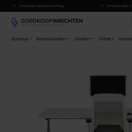
Complete kantoorinrichting
Scherpe prijs-k
Bureaus
Bureaustoelen
Stoelen
Tafels
Kaste