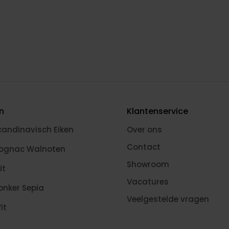
en
Klantenservice
candinavisch Eiken
Over ons
Contact
Cognac Walnoten
Showroom
it
Vacatures
onker Sepia
Veelgestelde vragen
it