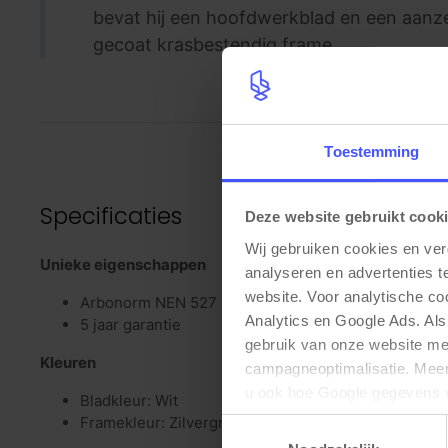
bevat hij een hoofdwerkblad en een aanze
gecoat krasbestendig frame.
Toestemming
Specificaties
Deze website gebruikt cook
Wij gebruiken cookies en ver
Unieke eigenschappen
analyseren en advertenties t
website. Voor analytische c
Arbonorm NEN 527
Analytics en Google Ads. Als
5 jaar garantie
gebruik van onze website me
Kleuren
campagneoptimalisatie. Meer 
u ook hoe Google gegevens 
Bladkleur: Wit
elk moment wijzigen of intrek
Framekleur: Zilvergrijs (RAL9006)
Toestemmingsselectie