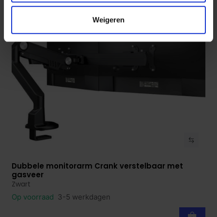
Weigeren
Dubbele monitorarm Crank verstelbaar met
Bekijk product
gasveer
Zwart
Op voorraad
3-5 werkdagen