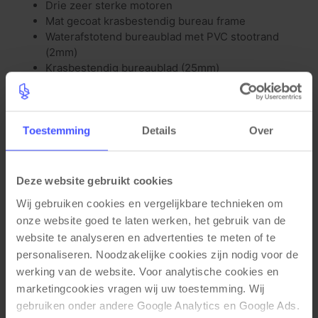
Drie zeer sterke motoren
Mat gecoat krasbestendig bureau frame
Waterafstotend bureaublad met PVC stootrand
(2mm)
Krasbestendig bureaublad (25mm)
Functionele eigenschappen
Hoogte verstelbaar 65-130cm
Toestemming
Details
Over
Zeer stil (48 decibel geluid bij verstellen)
Snel op hoogte en automatische hoogte
verstelling
Deze website gebruikt cookies
Anti collision (bots beveiliging) met 3 standen
Stroom en oververhitting beveiliging
Wij gebruiken cookies en vergelijkbare technieken om 
onze website goed te laten werken, het gebruik van de 
website te analyseren en advertenties te meten of te 
personaliseren. Noodzakelijke cookies zijn nodig voor de 
werking van de website. Voor analytische cookies en 
Gerelateerde producten
marketingcookies vragen wij uw toestemming. Wij 
gebruiken onder andere Google Analytics en Google Ads. 