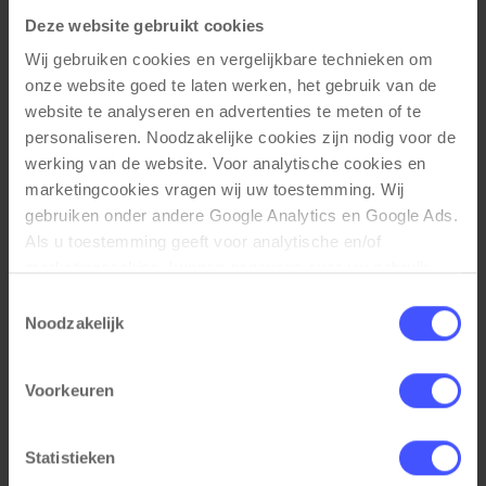
Deze website gebruikt cookies
Wij gebruiken cookies en vergelijkbare technieken om 
onze website goed te laten werken, het gebruik van de 
website te analyseren en advertenties te meten of te 
personaliseren. Noodzakelijke cookies zijn nodig voor de 
werking van de website. Voor analytische cookies en 
marketingcookies vragen wij uw toestemming. Wij 
gebruiken onder andere Google Analytics en Google Ads. 
Als u toestemming geeft voor analytische en/of 
marketingcookies, kunnen gegevens over uw gebruik 
van onze website met Google worden gedeeld voor 
Metalen ladeblok verrijdbaar 3 laden BLOC
Toestemmingsselectie
Bekijk product
analyse, advertentiemeting, remarketing en 
Zwart
Noodzakelijk
campagneoptimalisatie. Meer informatie vindt u in onze 
(1)
privacyverklaring en cookieverklaring op onze website. 
Op voorraad
3-5 werkdagen
Voorkeuren
Daar leest u ook hoe Google gegevens verwerkt wanneer 
websites gebruikmaken van Google-diensten. U kunt uw 
€ 175,00
toestemming op elk moment wijzigen of intrekken via de 
Statistieken
cookie-instellingen. Zie onze privacy 
policy
. 