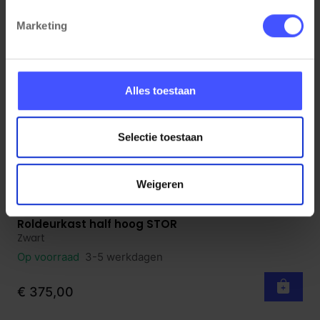
Marketing
Alles toestaan
Selectie toestaan
Weigeren
Roldeurkast half hoog STOR
Bekijk product
Zwart
Op voorraad
3-5 werkdagen
€ 375,00