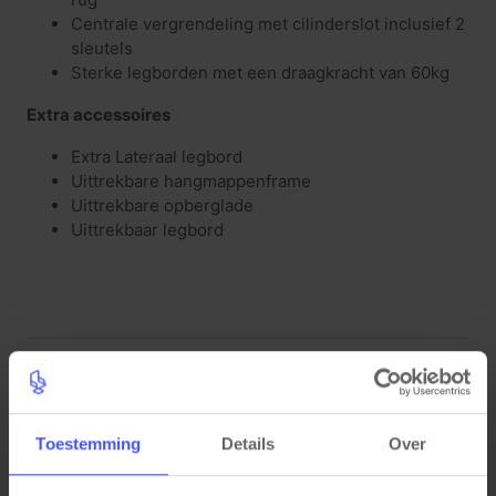
Centrale vergrendeling met cilinderslot inclusief 2
sleutels
Sterke legborden met een draagkracht van 60kg
Extra
accessoires
Extra Lateraal legbord
Uittrekbare hangmappenframe
Uittrekbare opberglade
Uittrekbaar legbord
Gerelateerde producten
Toestemming
Details
Over