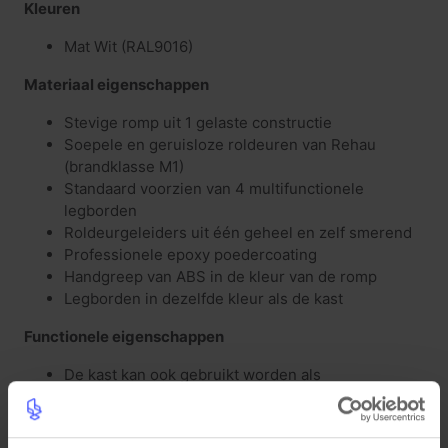
Kleuren
Mat Wit (RAL9016)
Materiaal eigenschappen
Stevige romp uit 1 gelaste constructie
Soepele en geruisloze roldeuren van Rehau
(brandklasse M1)
Standaard voorzien van 4 multifunctionele
legborden
Roldeurgeleiders uit één geheel en zelf smerend
Professionele epoxy poedercoating
Handgreep van ABS in de kleur van de romp
Legborden in dezelfde kleur als de kast
Functionele eigenschappen
De kast kan ook gebruikt worden als
scheidingswand door de strakke afwerking van de
rug
Centrale vergrendeling met cilinderslot inclusief 2