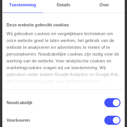
sleutels
Toestemming
Details
Over
Sterke legborden met een draagkracht van 60kg
Extra accessoires
Deze website gebruikt cookies
Extra Lateraal legbord
Wij gebruiken cookies en vergelijkbare technieken om 
Uittrekbaar hangmappenframe
onze website goed te laten werken, het gebruik van de 
Uittrekbare opberglade
website te analyseren en advertenties te meten of te 
Uittrekbaar legbord
personaliseren. Noodzakelijke cookies zijn nodig voor de 
werking van de website. Voor analytische cookies en 
marketingcookies vragen wij uw toestemming. Wij 
gebruiken onder andere Google Analytics en Google Ads. 
Als u toestemming geeft voor analytische en/of 
Gerelateerde producten
marketingcookies, kunnen gegevens over uw gebruik 
van onze website met Google worden gedeeld voor 
Toestemmingsselectie
analyse, advertentiemeting, remarketing en 
Noodzakelijk
campagneoptimalisatie. Meer informatie vindt u in onze 
privacyverklaring en cookieverklaring op onze website. 
Voorkeuren
Daar leest u ook hoe Google gegevens verwerkt wanneer 