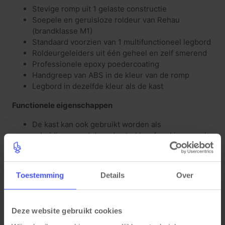
Stevige romp uit 1 gelaste constructie
Soepele en geruisloze roldeur van Rehau
(brandklasse M1)
Standaard voorzien van 1 multifunctioneel legbord
Roldeurgeleiders uit één geheel en zelf smerend
Professionele epoxy poedercoating
Handgreep van ABS in de kleur van de romp
Legbord in dezelfde kleur als de kast
Functionele eigenschappen
De kast kan ook gebruikt worden als
scheidingswand door de strakke afwerking van de
rug
Centrale vergrendeling met cilinderslot inclusief 2
sleutels
Toestemming
Details
Over
Sterk legbord met een draagkracht van 60kg
Extra accessoires
Deze website gebruikt cookies