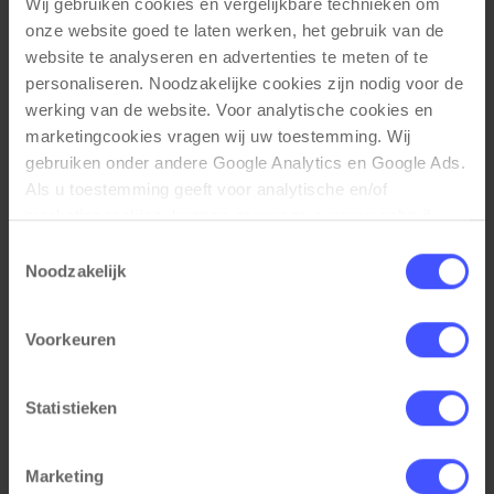
Wij gebruiken cookies en vergelijkbare technieken om 
onze website goed te laten werken, het gebruik van de 
website te analyseren en advertenties te meten of te 
Gerelateerde producten
personaliseren. Noodzakelijke cookies zijn nodig voor de 
werking van de website. Voor analytische cookies en 
marketingcookies vragen wij uw toestemming. Wij 
gebruiken onder andere Google Analytics en Google Ads. 
Als u toestemming geeft voor analytische en/of 
marketingcookies, kunnen gegevens over uw gebruik 
van onze website met Google worden gedeeld voor 
Toestemmingsselectie
analyse, advertentiemeting, remarketing en 
Noodzakelijk
campagneoptimalisatie. Meer informatie vindt u in onze 
privacyverklaring en cookieverklaring op onze website. 
Voorkeuren
Daar leest u ook hoe Google gegevens verwerkt wanneer 
websites gebruikmaken van Google-diensten. U kunt uw 
toestemming op elk moment wijzigen of intrekken via de 
Statistieken
cookie-instellingen. Zie onze privacy 
policy
. 
Metalen ladeblok verrijdbaar 3 laden BLOC
Bekijk product
Marketing