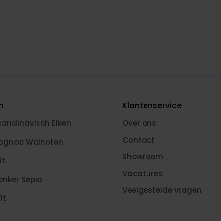
en
Klantenservice
candinavisch Eiken
Over ons
Contact
Cognac Walnoten
Showroom
it
Vacatures
onker Sepia
Veelgestelde vragen
it