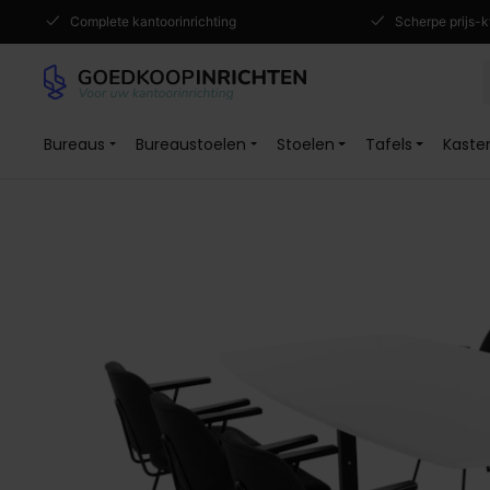
Complete kantoorinrichting
Scherpe prijs-k
Bureaus
Bureaustoelen
Stoelen
Tafels
Kaste