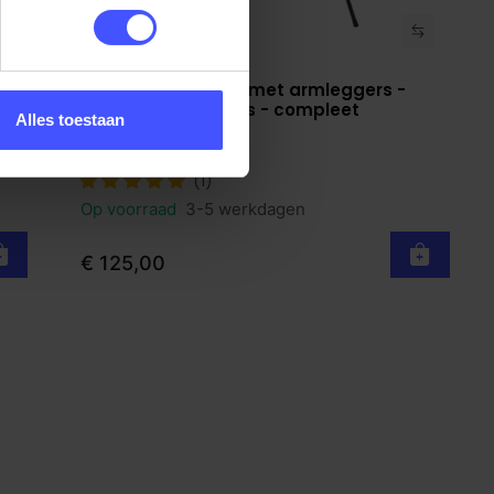
Vergaderstoel Eva met armleggers -
Bekijk product
extra dikke kussens - compleet
Alles toestaan
gestoffeerd
Zwart Fenix
(1)
Op voorraad
3-5 werkdagen
€ 125,00