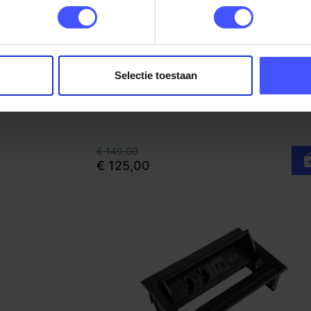
m)
Vergaderstoel Cheak
Bekijk product
Zwart - Zwart
Selectie toestaan
opend
Op voorraad
3-5 werkdagen
€ 149,00
€ 125,00