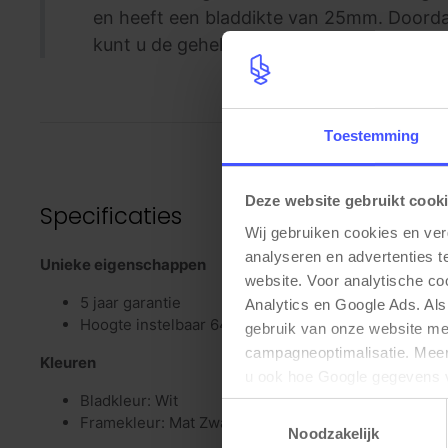
en heeft een bladdikte van 25mm. Doordat
kunt u de gehele tafel optimaal benutten.
Toestemming
Deze website gebruikt cook
Specificaties
Wij gebruiken cookies en ver
analyseren en advertenties t
Unieke eigenschappen
website. Voor analytische c
5 jaar garantie
Analytics en Google Ads. Als
Hoogte instelbaar 64-84cm
gebruik van onze website me
campagneoptimalisatie. Meer 
Kleuren
u ook hoe Google gegevens 
Bladkleur: Wit
elk moment wijzigen of intrek
Toestemmingsselectie
Framekleur: Mat Zwart (RAL9005)
Noodzakelijk