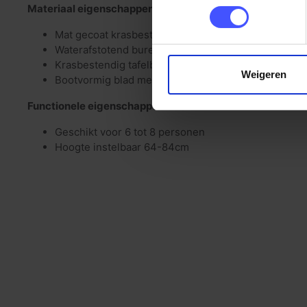
Materiaal eigenschappen
Mat gecoat krasbestendig frame
Waterafstotend bureaublad met PVC stootrand (2m
Krasbestendig tafelblad (dikte 25mm)
Weigeren
Bootvormig blad met afgeronde hoeken en taps afl
Functionele eigenschappen
Geschikt voor 6 tot 8 personen
Hoogte instelbaar 64-84cm