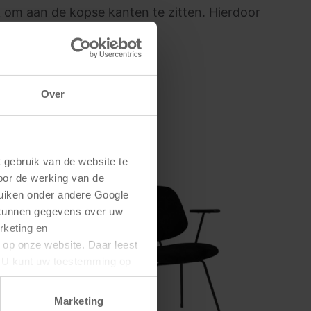
k om aan de kopse kanten te zitten. Hierdoor
.
Over
gebruik van de website te 
oor de werking van de 
uiken onder andere Google 
 kunnen gegevens over uw 
keting en 
 op onze website. Daar leest 
U kunt uw toestemming op 
Marketing