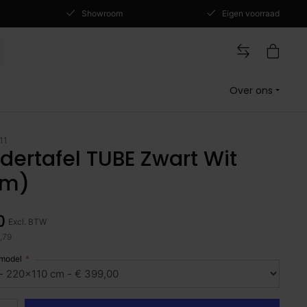
Showroom
Eigen voorraad
Over ons
11
dertafel TUBE Zwart Wit
cm)
0
Excl. BTW
2,79
 model