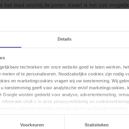
 het blad voorbij de poten steekt is het ook mogelij
 Deze vergadertafel is geschikt voor 6 tot 8 personen
Details
ies
Gerelateerde producten
gelijkbare technieken om onze website goed te laten werken, het 
e meten of te personaliseren. Noodzakelijke cookies zijn nodig v
AANBIEDING
ookies en marketingcookies vragen wij uw toestemming. Wij gebr
 u toestemming geeft voor analytische en/of marketingcookies,
t Google worden gedeeld voor analyse, advertentiemeting, remar
informatie vindt u in onze privacyverklaring en cookieverklaring
verwerkt wanneer websites gebruikmaken van Google-diensten. 
ken via de cookie-instellingen. Zie onze privacy 
policy
. 
Voorkeuren
Statistieken