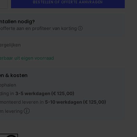
BESTELLEN OF OFFERTE AANVRAGEN
ntallen nodig?
offerte aan en profiteer van korting
ergelijken
erbaar uit eigen voorraad
en & kosten
ophalen
ding in
3-5 werkdagen
(€ 125,00)
monteerd leveren in
5-10 werkdagen
(€ 125,00)
m levering