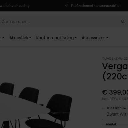
waliteitverhouding
Professioneel kantoormeubilair
n
Akoestiek
Kantooraankleding
Accessoires
TUV03-Z-W-22
Verga
(220
€ 399,0
Incl. BTW: € 48
Kies hier uw
Aantal