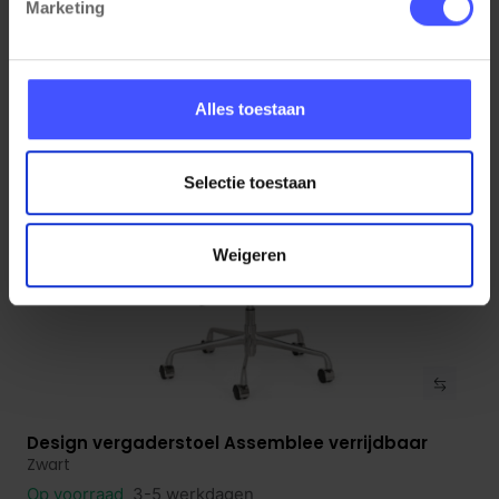
Marketing
€ 175,00
€ 169,00
Alles toestaan
Selectie toestaan
Weigeren
Design vergaderstoel Assemblee verrijdbaar
Bekijk product
Zwart
Op voorraad
3-5 werkdagen