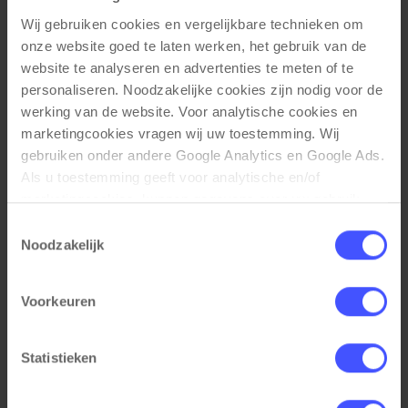
Gerelateerde producten
Wij gebruiken cookies en vergelijkbare technieken om 
onze website goed te laten werken, het gebruik van de 
website te analyseren en advertenties te meten of te 
AANBIEDING
personaliseren. Noodzakelijke cookies zijn nodig voor de 
werking van de website. Voor analytische cookies en 
marketingcookies vragen wij uw toestemming. Wij 
gebruiken onder andere Google Analytics en Google Ads. 
Als u toestemming geeft voor analytische en/of 
marketingcookies, kunnen gegevens over uw gebruik 
van onze website met Google worden gedeeld voor 
Toestemmingsselectie
analyse, advertentiemeting, remarketing en 
Noodzakelijk
campagneoptimalisatie. Meer informatie vindt u in onze 
privacyverklaring en cookieverklaring op onze website. 
Voorkeuren
Daar leest u ook hoe Google gegevens verwerkt wanneer 
websites gebruikmaken van Google-diensten. U kunt uw 
toestemming op elk moment wijzigen of intrekken via de 
Stapelbare vergaderstoel Flitz - netgaas rug
Bekijk product
Statistieken
Zwart Chroom
cookie-instellingen. Zie onze privacy 
policy
. 
Op voorraad
3-5 werkdagen