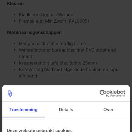
Kleuren
Bladkleur: Cognac Walnoot
Framekleur: Mat Zwart (RAL9005)
Materiaal eigenschappen
Mat gecoat krasbestendig frame
Waterafstotend bureaublad met PVC stootrand
(2mm)
Krasbestendig tafelblad (dikte 25mm)
Bootvormig blad met afgeronde hoeken en taps
aflopend
Functionele eigenschappen
Geschikt voor 10 tot 12personen
Hoogte instelbaar 64-84cm
Toestemming
Details
Over
Deze website gebruikt cookies