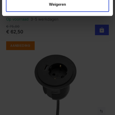
Weigeren
Zaalstoel Join - stapelbaar - koppelbaar
Bekijk product
Chroom Zwart
Op voorraad
3-5 werkdagen
€ 75,00
€ 62,50
AANBIEDING