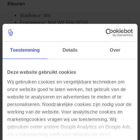
Kleuren
Bladkleur: Wit
Framekleur: Mat Wit (RAL9016)
Materiaal eigenschappen
Wielen: multifunctioneel, geremd en kraswerend
Toestemming
Details
Over
voor harde en zachte vloeren
4 stevige remmen
Hoogte instelbaar 68-86cm
Deze website gebruikt cookies
Blad 25mm krasbestendig en waterafstotend
bureaublad met 2mm PVC stootrand
Wij gebruiken cookies en vergelijkbare technieken om 
Mat gecoat krasbestendig frame
onze website goed te laten werken, het gebruik van de 
website te analyseren en advertenties te meten of te 
Functionele eigenschappen
personaliseren. Noodzakelijke cookies zijn nodig voor de 
Koppelbaar doormiddel van een bladverbinding
werking van de website. Voor analytische cookies en 
set
marketingcookies vragen wij uw toestemming. Wij 
Press-and-pull systeem om het blad eenvoudig in
gebruiken onder andere Google Analytics en Google Ads. 
en uit te kunnen klappen
Als u toestemming geeft voor analytische en/of 
Met hendel inklapbaar