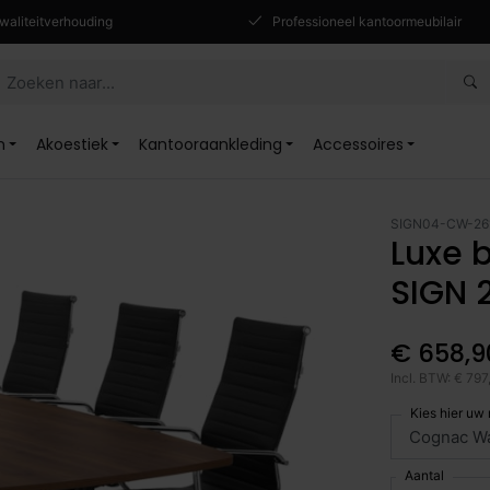
waliteitverhouding
Professioneel kantoormeubilair
n
Akoestiek
Kantooraankleding
Accessoires
SIGN04-CW-26
Luxe 
SIGN 
€ 658,9
Incl. BTW: € 797
Kies hier uw
Aantal