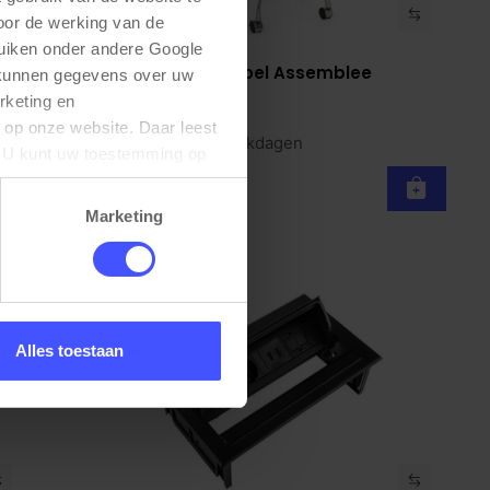
oor de werking van de 
uiken onder andere Google 
Design vergaderstoel Assemblee
Bekijk product
 kunnen gegevens over uw 
verrijdbaar
keting en 
Zwart
 op onze website. Daar leest 
Op voorraad
3-5 werkdagen
U kunt uw toestemming op 
€ 175,00
Marketing
Alles toestaan