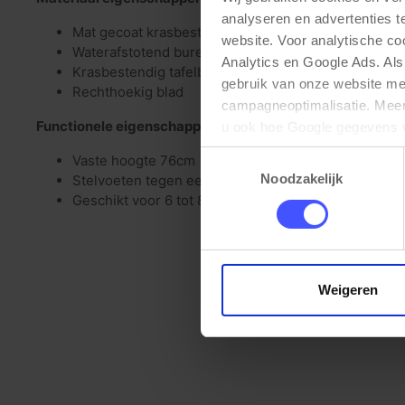
analyseren en advertenties t
Mat gecoat krasbestendig frame
website. Voor analytische c
Waterafstotend bureaublad met PVC stootrand (2m
Analytics en Google Ads. Als
Krasbestendig tafelblad (25mm)
gebruik van onze website me
Rechthoekig blad
campagneoptimalisatie. Meer 
Functionele eigenschappen
u ook hoe Google gegevens 
elk moment wijzigen of intrek
Toestemmingsselectie
Vaste hoogte 76cm
Noodzakelijk
Stelvoeten tegen een ongelijke vloer
Geschikt voor 6 tot 8 personen
Weigeren