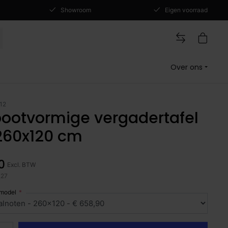
Showroom
Eigen voorraad
Over ons
12
bootvormige vergadertafel
260x120 cm
0
Excl. BTW
,27
 model