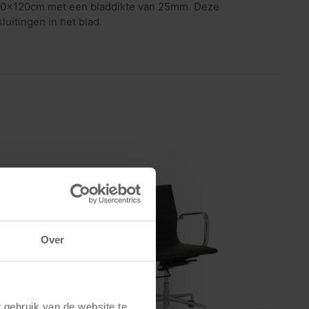
 220x120cm met een bladdikte van 25mm. Deze
uitingen in het blad.
Over
gebruik van de website te 