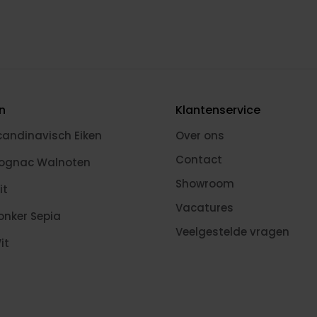
en
Klantenservice
candinavisch Eiken
Over ons
Contact
Cognac Walnoten
Showroom
it
Vacatures
onker Sepia
Veelgestelde vragen
it