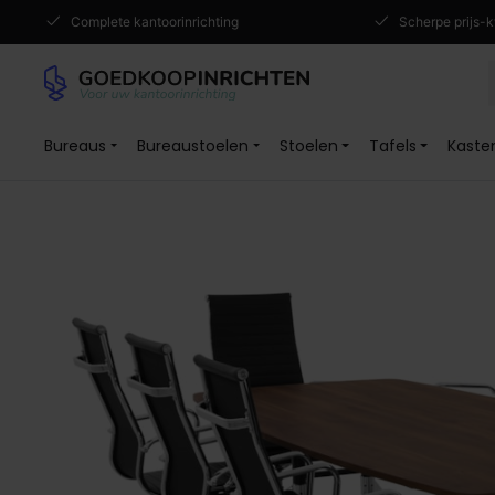
Complete kantoorinrichting
Scherpe prijs-k
Bureaus
Bureaustoelen
Stoelen
Tafels
Kaste