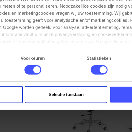
e meten of te personaliseren. Noodzakelijke cookies zijn nodig v
ookies en marketingcookies vragen wij uw toestemming. Wij gebr
m)
Vergaderstoel Assemblee leder met
Bekijk product
 u toestemming geeft voor analytische en/of marketingcookies,
chroom
t Google worden gedeeld voor analyse, advertentiemeting, remar
Zwart
informatie vindt u in onze privacyverklaring en cookieverklaring
Op voorraad
3-5 werkdagen
verwerkt wanneer websites gebruikmaken van Google-diensten. 
ken via de cookie-instellingen. Zie onze privacy 
policy
. 
€ 149,00
Voorkeuren
Statistieken
Selectie toestaan