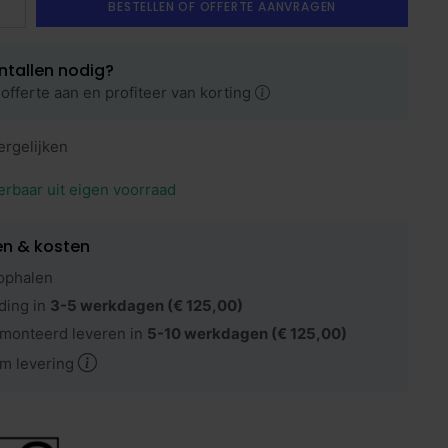
BESTELLEN OF OFFERTE AANVRAGEN
ntallen nodig?
offerte aan en profiteer van korting
ergelijken
erbaar uit eigen voorraad
en & kosten
ophalen
ding in
3-5 werkdagen
(€ 125,00)
monteerd leveren in
5-10 werkdagen
(€ 125,00)
m levering