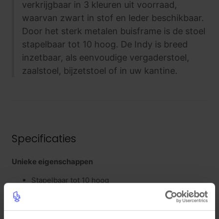
verkrijgbaar in 3 kleuren uit voorraad,
waarvan zwart in stof en leder beschikbaar.
Door het sterk metalen buisframe is de stoel
stapelbaar tot 10 hoog. De Indy is breed
inzetbaar, als eenvoudige vergaderstoel,
zaalstoel, bijzetstoel of in uw kantine.
Specificaties
Unieke eigenschappen
Stapelbaar tot 10 hoog
Rond om gestoffeerd (ook achterzijde)
5 jaar garantie