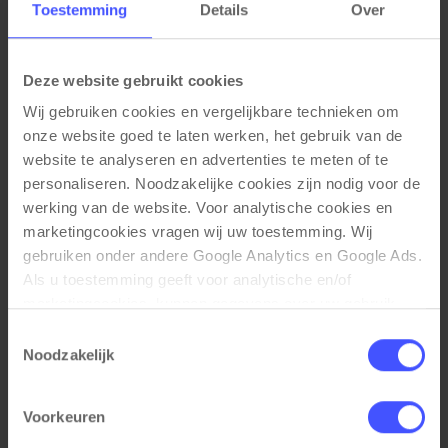
Kleuren
Toestemming
Details
Over
Stofferingen: Zwart
Stoelframe: Mat Zwart
Deze website gebruikt cookies
Materiaal eigenschappen
Wij gebruiken cookies en vergelijkbare technieken om 
onze website goed te laten werken, het gebruik van de 
Gestoffeerd met slijtvaste stof
Sterk buisframe geschikt tot 135kg draaggewicht
website te analyseren en advertenties te meten of te 
Glijders: hard kunststof voor tapijt
personaliseren. Noodzakelijke cookies zijn nodig voor de 
Optioneel: vilt glijders voor harde vloeren
werking van de website. Voor analytische cookies en 
marketingcookies vragen wij uw toestemming. Wij 
Functionele eigenschappen
gebruiken onder andere Google Analytics en Google Ads. 
Stapelbaar tot 10 stoelen hoog
Als u toestemming geeft voor analytische en/of 
Leder en makkelijk afneembaar
marketingcookies, kunnen gegevens over uw gebruik 
van onze website met Google worden gedeeld voor 
Toestemmingsselectie
Afmetingen
analyse, advertentiemeting, remarketing en 
Noodzakelijk
campagneoptimalisatie. Meer informatie vindt u in onze 
Zithoogte: 46cm
Zitdiepte: 46cm
privacyverklaring en cookieverklaring op onze website. 
Voorkeuren
Rughoogte: 81cm
Daar leest u ook hoe Google gegevens verwerkt wanneer 
Zitting breedte: 39cm
websites gebruikmaken van Google-diensten. U kunt uw 