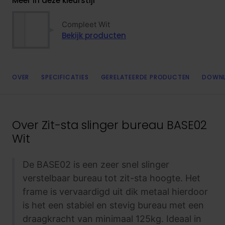
Meer in deze kleurstijl
Compleet Wit
Bekijk producten
OVER
SPECIFICATIES
GERELATEERDE PRODUCTEN
DOWN
Over
Zit-sta slinger bureau BASE02
Wit
De BASE02 is een zeer snel slinger
verstelbaar bureau tot zit-sta hoogte. Het
frame is vervaardigd uit dik metaal hierdoor
is het een stabiel en stevig bureau met een
draagkracht van minimaal 125kg. Ideaal in