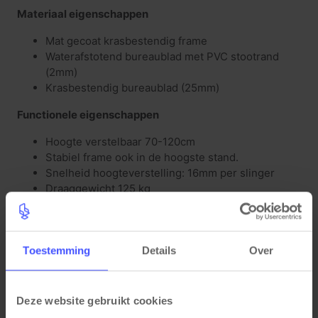
Materiaal eigenschappen
Mat gecoat krasbestendig frame
Waterafstotend bureaublad met PVC stootrand
(2mm)
Krasbestendig bureaublad (25mm)
Functionele eigenschappen
Hoogte verstelbaar 70-120cm
Stabiel frame ook in de hoogste stand.
Snelheid hoogteverstelling: 16mm per slinger
Draaggewicht 125 kg
Toestemming
Details
Over
Gerelateerde producten
Deze website gebruikt cookies