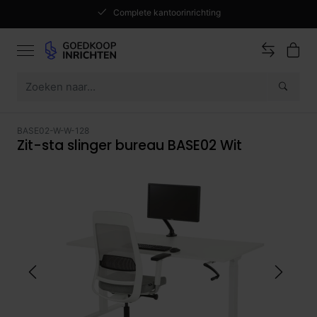
Complete kantoorinrichting
BASE02-W-W-128
Zit-sta slinger bureau BASE02 Wit