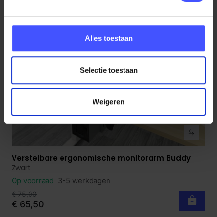
AANBIEDING
Alles toestaan
Selectie toestaan
Weigeren
Verstelbare ergonomische monitorarm Buddy
Bekijk product
Zwart
Op voorraad
3-5 werkdagen
€ 75,00
€ 65,50