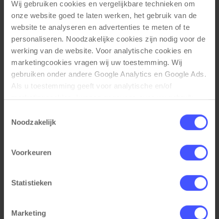
Wij gebruiken cookies en vergelijkbare technieken om 
onze website goed te laten werken, het gebruik van de 
website te analyseren en advertenties te meten of te 
personaliseren. Noodzakelijke cookies zijn nodig voor de 
werking van de website. Voor analytische cookies en 
marketingcookies vragen wij uw toestemming. Wij 
gebruiken onder andere Google Analytics en Google Ads. 
Als u toestemming geeft voor analytische en/of 
marketingcookies, kunnen gegevens over uw gebruik 
van onze website met Google worden gedeeld voor 
Toestemmingsselectie
analyse, advertentiemeting, remarketing en 
Noodzakelijk
campagneoptimalisatie. Meer informatie vindt u in onze 
privacyverklaring en cookieverklaring op onze website. 
Kabelverwerkingset voor zit-sta bureau met
Bekijk product
Voorkeuren
kabelgoot en 4 stopcontacten
Daar leest u ook hoe Google gegevens verwerkt wanneer 
Wit
websites gebruikmaken van Google-diensten. U kunt uw 
Op voorraad
3-5 werkdagen
toestemming op elk moment wijzigen of intrekken via de 
Statistieken
cookie-instellingen. Zie onze privacy 
policy
. 
€ 85,20
€ 66,50
Marketing