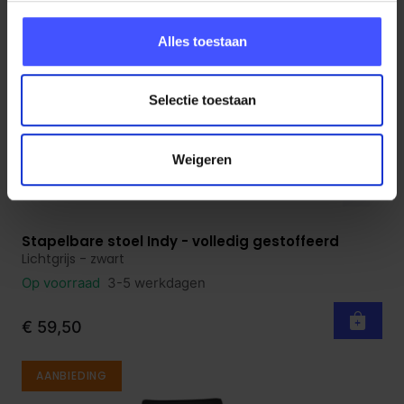
Alles toestaan
Selectie toestaan
Weigeren
Stapelbare stoel Indy - volledig gestoffeerd
Bekijk product
Lichtgrijs - zwart
Op voorraad
3-5 werkdagen
€ 59,50
AANBIEDING