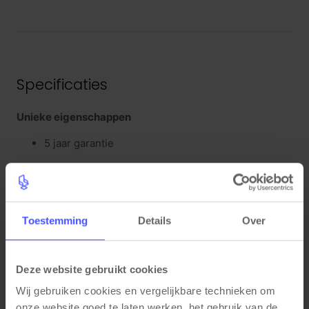
Specificaties
Unieke eigenschappen
5 jaar garantie
Kleuren
Toestemming
Details
Over
Bladkleur: Wit
Framekleur: Mat Wit (RAL9016)
Deze website gebruikt cookies
Materiaal eigenschappen
Wij gebruiken cookies en vergelijkbare technieken om 
onze website goed te laten werken, het gebruik van de 