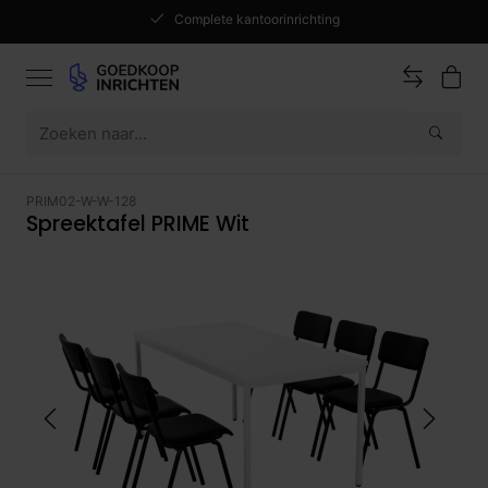
Complete kantoorinrichting
PRIM02-W-W-128
Spreektafel PRIME Wit