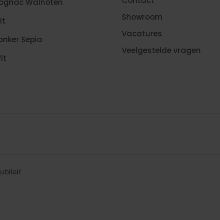
Contact
Cognac Walnoten
Showroom
it
Vacatures
onker Sepia
Veelgestelde vragen
it
ubilair