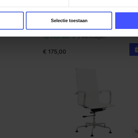
Stapelbare vergaderstoel Flitz - netg
Bekijk product
Selectie toestaan
rug
Wit Grijs Chroom
ren en of
Op voorraad
3-5 werkdagen
€ 175,00