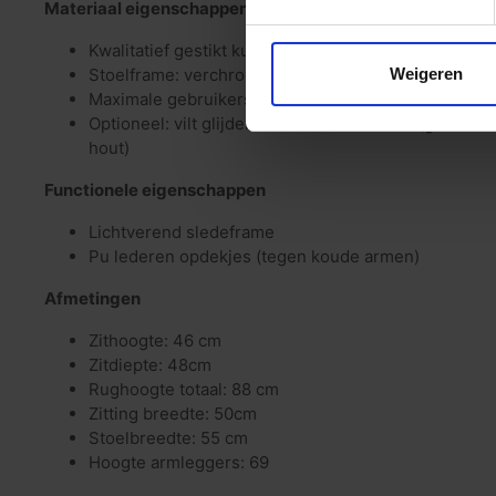
Materiaal eigenschappen
Kwalitatief gestikt kunstleder op canvas
Weigeren
Stoelframe: verchroomd metaal
Maximale gebruikersgewicht: 120kg
Optioneel: vilt glijders voor harde vloeren (gietvloe
hout)
Functionele eigenschappen
Lichtverend sledeframe
Pu lederen opdekjes (tegen koude armen)
Afmetingen
Zithoogte: 46 cm
Zitdiepte: 48cm
Rughoogte totaal: 88 cm
Zitting breedte: 50cm
Stoelbreedte: 55 cm
Hoogte armleggers: 69