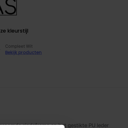
ze kleurstijl
Compleet Wit
Bekijk producten
hroomde sledeframe en het gestikte PU leder