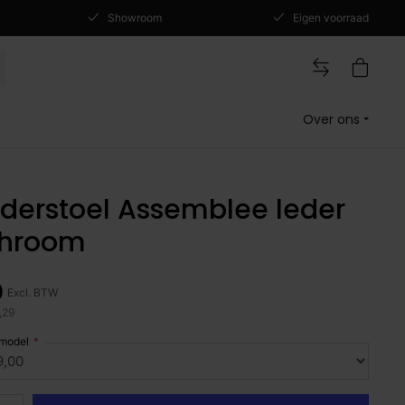
Showroom
Eigen voorraad
Over ons
derstoel Assemblee leder
chroom
0
Excl. BTW
,29
 model