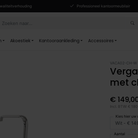
waliteitverhouding
Professioneel kantoormeubilair
n
Akoestiek
Kantooraankleding
Accessoires
VACA02-CH-W
Verga
met 
€ 149,0
Incl. BTW: € 180
Kies hier uw
Aantal