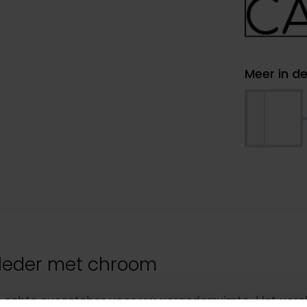
Meer in de
leder met chroom
n echte eyecatcher voor uw vergaderruimte. Het verc