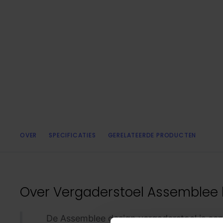
OVER
SPECIFICATIES
GERELATEERDE PRODUCTEN
Over
Vergaderstoel Assemblee 
De Assemblee design vergaderstoel is ee