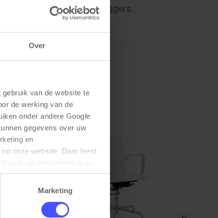
s voor op de metalen armleggers.
Over
gebruik van de website te 
oor de werking van de 
uiken onder andere Google 
 kunnen gegevens over uw 
keting en 
 op onze website. Daar leest 
U kunt uw toestemming op 
Marketing