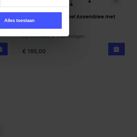
aas
Design vergaderstoel Assemblee met
Bekijk product
Alles toestaan
doppen
Wit
Op voorraad
3-5 werkdagen
€ 185,00