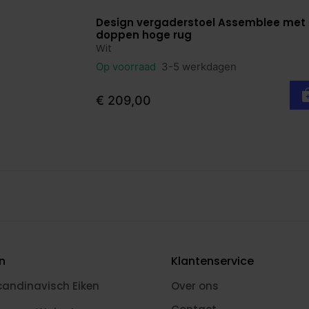
Design vergaderstoel Assemblee met
Bekijk product
doppen hoge rug
Wit
Op voorraad
3-5 werkdagen
€ 209,00
en
Klantenservice
candinavisch Eiken
Over ons