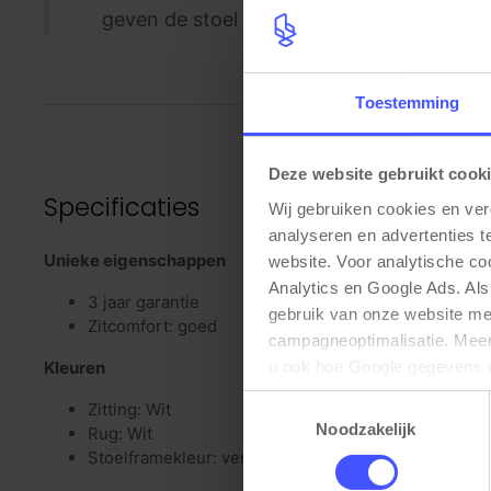
geven de stoel een luxe uitstraling. Mee
Toestemming
Deze website gebruikt cook
Specificaties
Wij gebruiken cookies en ver
analyseren en advertenties t
Unieke eigenschappen
website. Voor analytische c
Analytics en Google Ads. Als
3 jaar garantie
gebruik van onze website me
Zitcomfort: goed
campagneoptimalisatie. Meer 
u ook hoe Google gegevens 
Kleuren
elk moment wijzigen of intrek
Toestemmingsselectie
Zitting: Wit
Noodzakelijk
Rug: Wit
Stoelframekleur: verchroomd