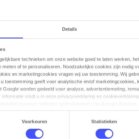
geleverd en optioneel te monteren Pu lederen opdekje
Details
ies
Gerelateerde producten
gelijkbare technieken om onze website goed te laten werken, het 
e meten of te personaliseren. Noodzakelijke cookies zijn nodig v
ookies en marketingcookies vragen wij uw toestemming. Wij gebr
 u toestemming geeft voor analytische en/of marketingcookies,
t Google worden gedeeld voor analyse, advertentiemeting, remar
informatie vindt u in onze privacyverklaring en cookieverklaring
verwerkt wanneer websites gebruikmaken van Google-diensten. 
ken via de cookie-instellingen. Zie onze privacy 
policy
. 
Voorkeuren
Statistieken