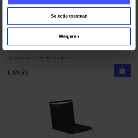
Selectie toestaan
Weigeren
Stapelbare stoel Indy - volledig gestoffeerd
Bekijk product
Lichtgrijs - zwart
Op voorraad
3-5 werkdagen
€ 59,50