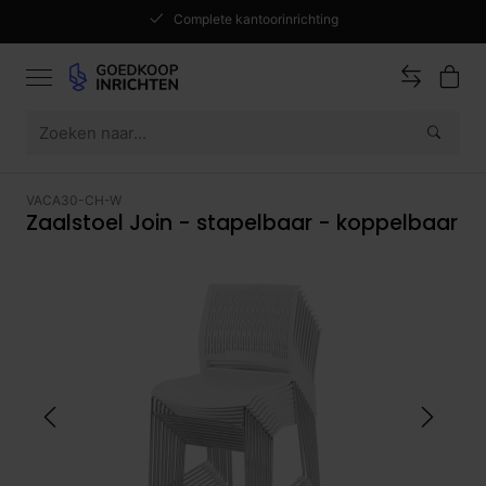
Complete kantoorinrichting
VACA30-CH-W
Zaalstoel Join - stapelbaar - koppelbaar