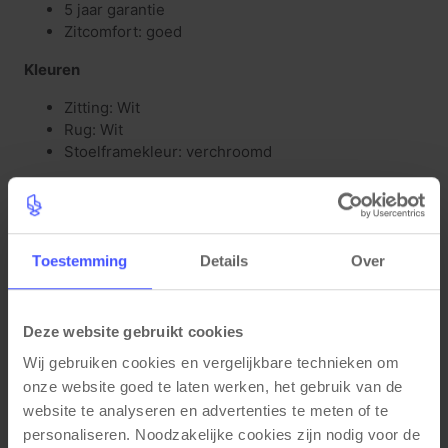
5 jaar garantie
Zitcomfort: goed
Kleuren
Zitting: Wit
Rug: Wit
Stoelframekleur: verchroomd
Materiaal eigenschappen
Zitting: kunststof
Rug: kunststof
Toestemming
Details
Over
Stoelframe: aluminium
Glijders uit kunststof zijn koppelbaar
Functionele eigenschappen
Deze website gebruikt cookies
Wij gebruiken cookies en vergelijkbare technieken om 
Stapelbaar tot 35 hoog op trolley
onze website goed te laten werken, het gebruik van de 
Koppelbaar
website te analyseren en advertenties te meten of te 
Afmetingen
personaliseren. Noodzakelijke cookies zijn nodig voor de 