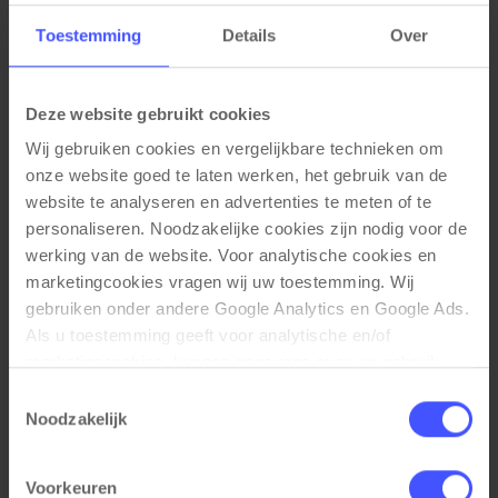
Toestemming
Details
Over
Gerelateerde producten
Deze website gebruikt cookies
Wij gebruiken cookies en vergelijkbare technieken om 
onze website goed te laten werken, het gebruik van de 
website te analyseren en advertenties te meten of te 
personaliseren. Noodzakelijke cookies zijn nodig voor de 
werking van de website. Voor analytische cookies en 
marketingcookies vragen wij uw toestemming. Wij 
gebruiken onder andere Google Analytics en Google Ads. 
Als u toestemming geeft voor analytische en/of 
marketingcookies, kunnen gegevens over uw gebruik 
van onze website met Google worden gedeeld voor 
Toestemmingsselectie
analyse, advertentiemeting, remarketing en 
Noodzakelijk
campagneoptimalisatie. Meer informatie vindt u in onze 
privacyverklaring en cookieverklaring op onze website. 
Voorkeuren
Metalen ladeblok verrijdbaar 3 laden BLOC
Bekijk product
Daar leest u ook hoe Google gegevens verwerkt wanneer 