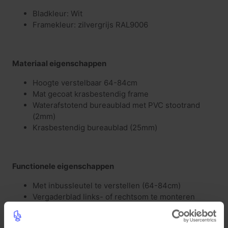
Bladkleur: Wit
Framekleur: zilvergrijs RAL9006
Materiaal eigenschappen
Hoogte verstelbaar 64-84cm
Mat gecoat krasbestendig frame
Waterafstotend bureaublad met PVC stootrand
(2mm)
Krasbestendig bureaublad (25mm)
Functionele eigenschappen
Met inbussleutel te verstellen (64-84cm)
Vergaderblad links- of rechtsom te monteren
Vergaderdruppel met een 120cm diameter