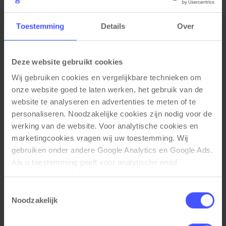
Toestemming
Details
Over
Deze website gebruikt cookies
Wij gebruiken cookies en vergelijkbare technieken om 
onze website goed te laten werken, het gebruik van de 
website te analyseren en advertenties te meten of te 
personaliseren. Noodzakelijke cookies zijn nodig voor de 
werking van de website. Voor analytische cookies en 
marketingcookies vragen wij uw toestemming. Wij 
gebruiken onder andere Google Analytics en Google Ads. 
Hoge kantinetafel WOOD 4 personen
Bekijk product
Als u toestemming geeft voor analytische en/of 
Scandinavisch eiken
marketingcookies, kunnen gegevens over uw gebruik 
Op voorraad
3-5 werkdagen
van onze website met Google worden gedeeld voor 
Toestemmingsselectie
analyse, advertentiemeting, remarketing en 
Noodzakelijk
€ 549,00
campagneoptimalisatie. Meer informatie vindt u in onze 
privacyverklaring en cookieverklaring op onze website. 