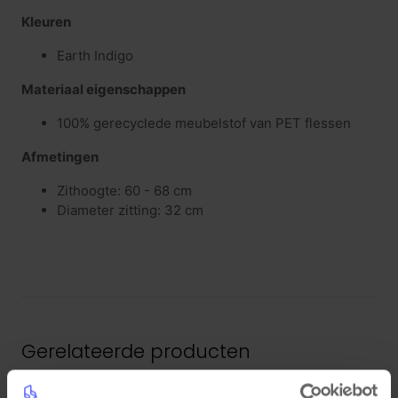
Kleuren
Earth Indigo
Materiaal eigenschappen
100% gerecyclede meubelstof van PET flessen
Afmetingen
Zithoogte: 60 - 68 cm
Diameter zitting: 32 cm
Gerelateerde producten