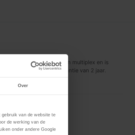
 zitschaal is gemaakt van multiplex en is
t 6 stuks en heeft een garantie van 2 jaar.
Over
gebruik van de website te 
oor de werking van de 
uiken onder andere Google 