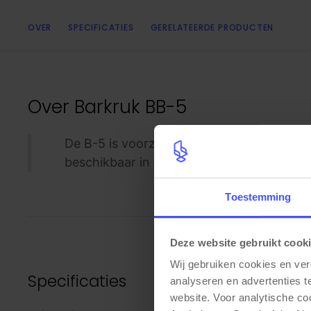
OVER
SPECIFICATIES
GERELATEERDE PRODUCTEN
Over
Barkruk BB-5
De B-5 is voorzien van een matte zwart m
beschikbaar in zwart gelakt eiken en blank
Toestemming
Deze website gebruikt cook
Wij gebruiken cookies en ver
Specificaties
analyseren en advertenties t
website. Voor analytische c