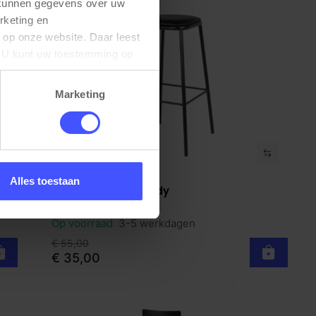
 kunnen gegevens over uw 
keting en 
 op onze website. Daar leest 
U kunt uw toestemming op 
Marketing
Alles toestaan
Stapelbare kruk Indy
Bekijk product
Zwart
Op voorraad
3-5 werkdagen
€ 55,00
€ 35,00