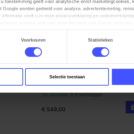
 u toestemming geeft voor analytische en/of marketingcookies,
t Google worden gedeeld voor analyse, advertentiemeting, remar
informatie vindt u in onze privacyverklaring en cookieverklaring
verwerkt wanneer websites gebruikmaken van Google-diensten. 
ken via de cookie-instellingen. Zie onze privacy 
policy
. 
Voorkeuren
Statistieken
Selectie toestaan
Hoge kantinetafel WOOD 4 personen
Bekijk product
Scandinavisch eiken
Op voorraad
3-5 werkdagen
€ 549,00