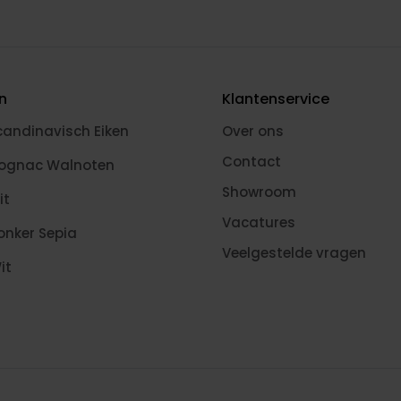
en
Klantenservice
candinavisch Eiken
Over ons
Contact
Cognac Walnoten
Showroom
it
Vacatures
onker Sepia
Veelgestelde vragen
it