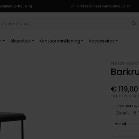
waliteitverhouding
Professioneel kantoormeubilair
n
Akoestiek
Kantooraankleding
Accessoires
FLEX23-ZWAR
Barkr
€ 119,00
Incl. BTW: € 14
Kies hier uw
Aantal