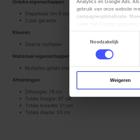
Unieke eigenschappen
Analytics en Google Ads. Als
gebruik van onze website me
Stapelbaar t/m 6 stuks
campagneoptimalisatie. Meer 
2 jaar garantie
u ook hoe Google gegevens 
elk moment wijzigen of intrek
Kleuren
Toestemmingsselectie
Noodzakelijk
Zwarte multiplex
Materiaal eigenschappen
Multiplex gelakt eiken
Afmetingen
Weigeren
Zithoogte: 78 cm
Totale hoogte: 97 cm
Totale breedte: 51 cm
Totale diepte: 53 cm