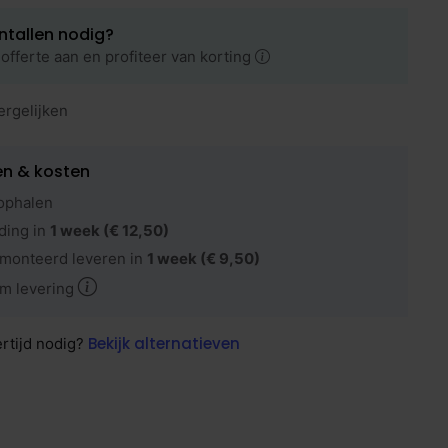
ntallen nodig?
offerte aan en profiteer van korting
ergelijken
en & kosten
ophalen
ding in
1 week
(€ 12,50)
monteerd leveren in
1 week
(€ 9,50)
m levering
Bekijk alternatieven
ertijd nodig?