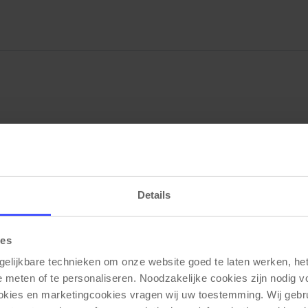
etalen 4-poots frame met poedercoated afwerking. De
 eiken fineer. De B-5 barkruk is stapelbaar tot en me
Details
ies
gelijkbare technieken om onze website goed te laten werken, het 
Gerelateerde producten
e meten of te personaliseren. Noodzakelijke cookies zijn nodig v
ookies en marketingcookies vragen wij uw toestemming. Wij gebr