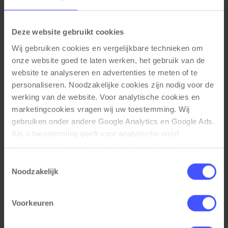
100% gerecyclede meubelstof van PET flessen
Deze website gebruikt cookies
Afmetingen
Wij gebruiken cookies en vergelijkbare technieken om 
Zithoogte: 42 cm
onze website goed te laten werken, het gebruik van de 
Totale hoogte: 80 cm
website te analyseren en advertenties te meten of te 
Totale breedte: 72 cm
personaliseren. Noodzakelijke cookies zijn nodig voor de 
Totale diepte: 67 cm
werking van de website. Voor analytische cookies en 
marketingcookies vragen wij uw toestemming. Wij 
gebruiken onder andere Google Analytics en Google Ads. 
Als u toestemming geeft voor analytische en/of 
marketingcookies, kunnen gegevens over uw gebruik 
Gerelateerde producten
van onze website met Google worden gedeeld voor 
Toestemmingsselectie
analyse, advertentiemeting, remarketing en 
Noodzakelijk
campagneoptimalisatie. Meer informatie vindt u in onze 
privacyverklaring en cookieverklaring op onze website. 
Voorkeuren
Daar leest u ook hoe Google gegevens verwerkt wanneer 
websites gebruikmaken van Google-diensten. U kunt uw 