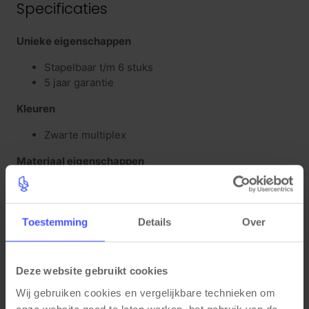
Specificaties
Unieke eigenschappen
Stapelbaar t/m 6 stuks
5 jaar garantie
Kleuren
Zwarte multiplex
Materiaal eigenschappen
Multiplex gelakt eiken
Afmetingen
Toestemming
Details
Over
Zithoogte: 42 cm
Totale hoogte: 80 cm
Totale breedte: 72 cm
Deze website gebruikt cookies
Totale diepte: 67 cm
Wij gebruiken cookies en vergelijkbare technieken om 