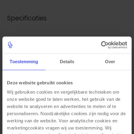
Specificaties
Unieke eigenschappen
5 jaar garantie
Toestemming
Details
Over
Kleuren
Ecoleder grijs
Deze website gebruikt cookies
Materiaal eigenschappen
Wij gebruiken cookies en vergelijkbare technieken om 
onze website goed te laten werken, het gebruik van de 
Ecoleder
website te analyseren en advertenties te meten of te 
Afmetingen
personaliseren. Noodzakelijke cookies zijn nodig voor de 
werking van de website. Voor analytische cookies en 
Totale hoogte: 88 cm
marketingcookies vragen wij uw toestemming. Wij 
Totale breedte: 57,5 cm