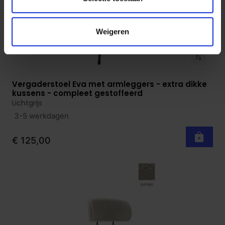
Weigeren
Vergaderstoel Eva met armleggers - extra dikke
Bekijk product
kussens - compleet gestoffeerd
Lichtgrijs
3-5 werkdagen
€ 125,00