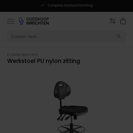
Complete kantoorinrichting
FLEX58-WSH-NYL
Werkstoel PU nylon zitting