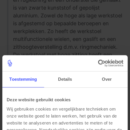
is van zwarte kunststof of gepolijst
aluminium. Zowel de hoge als lage werkstoel
is afgestemd op bepaalde beroepen en
werkplekken. Zo heeft de werkstoel
multifunctionele wielen, een gaslift en een
zithoogteverstelling d.m.v. ringmechaniek.
De werkstoel met hoge zitting heeft een
voetenring en staat op glijdoppen. De
werkstoel heeft 5 jaar garantie.
Toestemming
Details
Over
Deze website gebruikt cookies
Specificaties
Wij gebruiken cookies en vergelijkbare technieken om 
onze website goed te laten werken, het gebruik van de 
website te analyseren en advertenties te meten of te 
Unieke eigenschappen
personaliseren. Noodzakelijke cookies zijn nodig voor de 