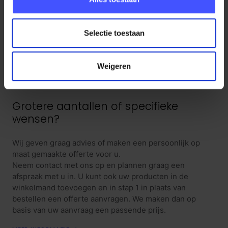
Proefplaatsing aanvragen?
Selectie toestaan
Onze medewerkers denken graag met u mee, neem
contact op voor persoonlijk advies en de voorwaarden.
Weigeren
VRAAG EEN PROEFPLAATSING AAN
Grotere aantallen of specifieke
wensen?
Wij geven graag advies of maken een persoonlijk op
maat gemaakte offerte voor u.
Neem contact met ons op en plannen graag een
afspraak met u in. U kunt ook uw producten in de
winkelmand toevoegen en in stap 1 in plaats van
bestellen een offerte aanvragen. We maken dan op
basis van uw aanvraag een passende prijs.