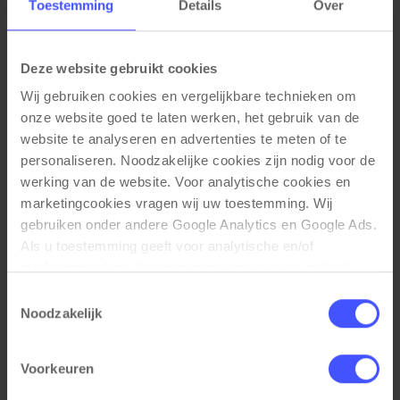
Toestemming
Details
Over
Materiaal eigenschappen
100% gerecyclede meubelstof van PET flessen
Deze website gebruikt cookies
Afmetingen
Wij gebruiken cookies en vergelijkbare technieken om 
onze website goed te laten werken, het gebruik van de 
Zithoogte: 42 cm
Totale hoogte: 80 cm
website te analyseren en advertenties te meten of te 
Totale breedte: 72 cm
personaliseren. Noodzakelijke cookies zijn nodig voor de 
Totale diepte: 67 cm
werking van de website. Voor analytische cookies en 
marketingcookies vragen wij uw toestemming. Wij 
gebruiken onder andere Google Analytics en Google Ads. 
Als u toestemming geeft voor analytische en/of 
marketingcookies, kunnen gegevens over uw gebruik 
Gerelateerde producten
van onze website met Google worden gedeeld voor 
Toestemmingsselectie
analyse, advertentiemeting, remarketing en 
Noodzakelijk
campagneoptimalisatie. Meer informatie vindt u in onze 
privacyverklaring en cookieverklaring op onze website. 
Voorkeuren
Daar leest u ook hoe Google gegevens verwerkt wanneer 
websites gebruikmaken van Google-diensten. U kunt uw 