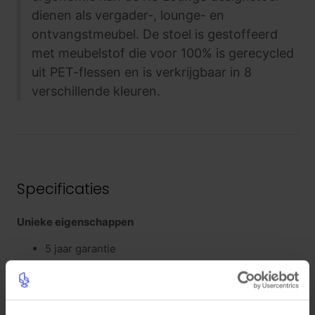
dienen als vergader-, lounge- en
ontvangstmeubel. De stoel is gestoffeerd
met meubelstof die voor 100% is gerecycled
uit PET-flessen en is verkrijgbaar in 8
verschillende kleuren.
Specificaties
Unieke eigenschappen
5 jaar garantie
Kleuren
Earth Indigo